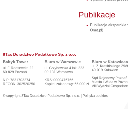
Publikacje
Publikacje eksperckie 
Onet.pl)
8Tax Doradztwo Podatkowe Sp. z o.o.
Bałtyk Tower
Biuro w Warszawie
Biuro w Katowica
ul. Z. Krasińskiego 29/9
ul. F. Roosevelta 22
ul. Grzybowska 4 lok. 223
40-019 Katowice
60-829 Poznań
00-131 Warszawa
Sąd Rejonowy Poznań
NIP: 7831703274
KRS: 0000475766
Miasto i Wilda w Pozna
REGON: 302520250
Kapitał zakładowy: 56.000 zł
VIII Wydział Gospodar
© copyright 8Tax Doradztwo Podatkowe Sp. z o.o. |
Polityka cookies