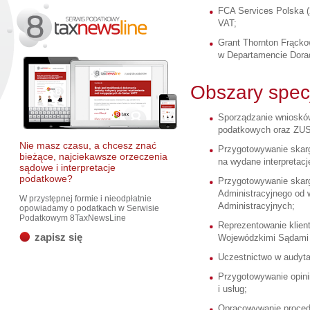
FCA Services Polska (
VAT;
Grant Thornton Frącko
w Departamencie Dora
Obszary specj
Sporządzanie wniosków
podatkowych oraz ZUS
Nie masz czasu, a chcesz znać
Przygotowywanie skar
bieżące, najciekawsze orzeczenia
na wydane interpretacj
sądowe i interpretacje
podatkowe?
Przygotowywanie skar
Administracyjnego od
W przystępnej formie i nieodpłatnie
Administracyjnych;
opowiadamy o podatkach w Serwisie
Podatkowym 8TaxNewsLine
Reprezentowanie klien
zapisz się
Wojewódzkimi Sądami 
Uczestnictwo w audyt
Przygotowywanie opini
i usług;
Opracowywanie proced