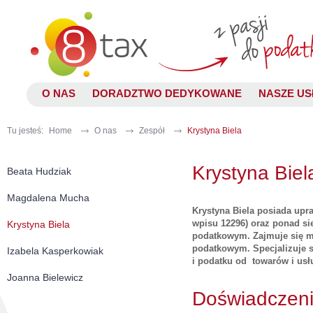
O NAS
DORADZTWO DEDYKOWANE
NASZE US
Tu jesteś:
Home
O nas
Zespół
Krystyna Biela
Krystyna Biel
Beata Hudziak
Magdalena Mucha
Krystyna Biela posiada up
wpisu 12296) oraz ponad si
Krystyna Biela
podatkowym. Zajmuje się 
podatkowym. Specjalizuje
Izabela Kasperkowiak
i podatku od towarów i usł
Joanna Bielewicz
Doświadczen