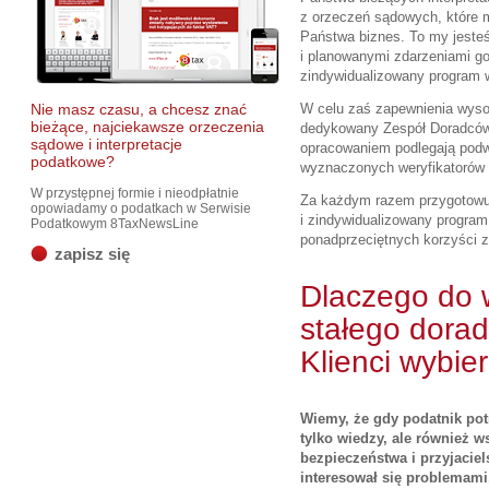
z orzeczeń sądowych, które 
Państwa biznes. To my jeste
i planowanymi zdarzeniami g
zindywidualizowany program 
Nie masz czasu, a chcesz znać
W celu zaś zapewnienia wyso
bieżące, najciekawsze orzeczenia
dedykowany Zespół Doradców 
sądowe i interpretacje
opracowaniem podlegają podwó
podatkowe?
wyznaczonych weryfikatorów I 
W przystępnej formie i nieodpłatnie
Za każdym razem przygotowu
opowiadamy o podatkach w Serwisie
i zindywidualizowany program
Podatkowym 8TaxNewsLine
ponadprzeciętnych korzyści z
zapisz się
Dlaczego do 
stałego dora
Klienci wybie
Wiemy, że gdy podatnik pot
tylko wiedzy, ale również w
bezpieczeństwa i przyjaciel
interesował się problemami,