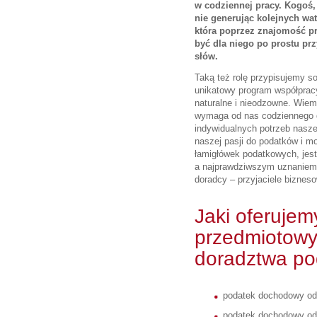
w codziennej pracy. Kogoś,
nie generując kolejnych wa
która poprzez znajomość pr
być dla niego po prostu pr
słów.
Taką też rolę przypisujemy s
unikatowy program współpracy
naturalne i nieodzowne. Wiemy
wymaga od nas codziennego 
indywidualnych potrzeb naszeg
naszej pasji do podatków i m
łamigłówek podatkowych, jest
a najprawdziwszym uznaniem d
doradcy – przyjaciele bizneso
Jaki oferujem
przedmiotowy
doradztwa p
podatek dochodowy od
podatek dochodowy od