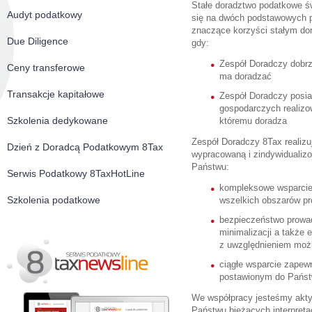
Stałe doradztwo podatkowe ś
Audyt podatkowy
się na dwóch podstawowych 
znaczące korzyści stałym d
Due Diligence
gdy:
Zespół Doradczy dobrz
Ceny transferowe
ma doradzać
Transakcje kapitałowe
Zespół Doradczy posia
gospodarczych realizo
Szkolenia dedykowane
któremu doradza
Zespół Doradczy 8Tax realizu
Dzień z Doradcą Podatkowym 8Tax
wypracowaną i zindywidualiz
Państwu:
Serwis Podatkowy 8TaxHotLine
kompleksowe wsparcie 
Szkolenia podatkowe
wszelkich obszarów pr
bezpieczeństwo prowa
minimalizacji a także 
z uwzględnieniem możl
ciągłe wsparcie zapewn
postawionym do Państ
We współpracy jesteśmy akt
Państwu bieżących interpret