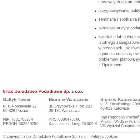
stosownych dokument
przygotowywanie polit
seminaria i spotkania 
okresowe audyty poda
kwartalne lub półroczn
istotnego zaangażowa
w przepisach, jak równ
a jednocześnie zapewn
problemów, planowanyc
z Opiekunem
8Tax Doradztwo Podatkowe Sp. z o.o.
Bałtyk Tower
Biuro w Warszawie
Biuro w Katowica
ul. Z. Krasińskiego 29/9
ul. F. Roosevelta 22
ul. Grzybowska 4 lok. 223
40-019 Katowice
60-829 Poznań
00-131 Warszawa
Sąd Rejonowy Poznań
NIP: 7831703274
KRS: 0000475766
Miasto i Wilda w Pozna
REGON: 302520250
Kapitał zakładowy: 56.000 zł
VIII Wydział Gospodar
© copyright 8Tax Doradztwo Podatkowe Sp. z o.o. |
Polityka cookies