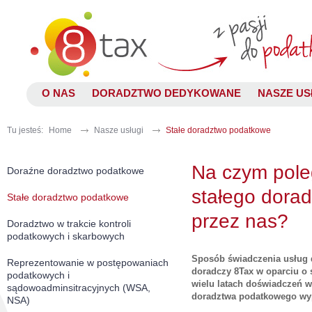
O NAS
DORADZTWO DEDYKOWANE
NASZE US
Tu jesteś:
Home
Nasze usługi
Stałe doradztwo podatkowe
Na czym pole
Doraźne doradztwo podatkowe
stałego dora
Stałe doradztwo podatkowe
przez nas?
Doradztwo w trakcie kontroli
podatkowych i skarbowych
Sposób świadczenia usług 
Reprezentowanie w postępowaniach
doradczy 8Tax w oparciu o 
podatkowych i
wielu latach doświadczeń w
sądowoadminsitracyjnych (WSA,
doradztwa podatkowego wy
NSA)