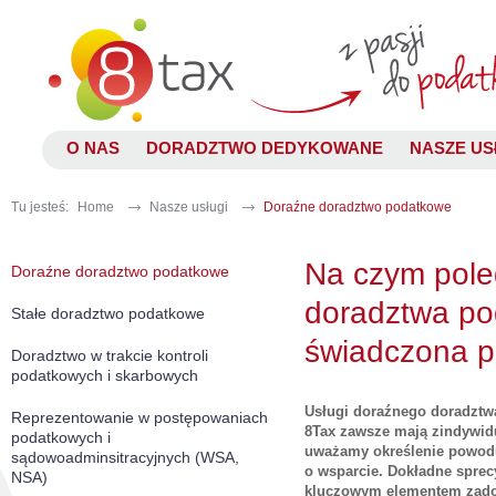
O NAS
DORADZTWO DEDYKOWANE
NASZE US
Tu jesteś:
Home
Nasze usługi
Doraźne doradztwo podatkowe
Na czym pole
Doraźne doradztwo podatkowe
doradztwa p
Stałe doradztwo podatkowe
świadczona p
Doradztwo w trakcie kontroli
podatkowych i skarbowych
Usługi doraźnego doradzt
Reprezentowanie w postępowaniach
8Tax zawsze mają zindywidu
podatkowych i
uważamy określenie powodu
sądowoadminsitracyjnych (WSA,
o wsparcie. Dokładne spre
NSA)
kluczowym elementem zadow