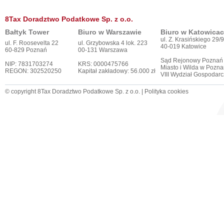
8Tax Doradztwo Podatkowe Sp. z o.o.
Bałtyk Tower
Biuro w Warszawie
Biuro w Katowica
ul. Z. Krasińskiego 29/9
ul. F. Roosevelta 22
ul. Grzybowska 4 lok. 223
40-019 Katowice
60-829 Poznań
00-131 Warszawa
Sąd Rejonowy Poznań
NIP: 7831703274
KRS: 0000475766
Miasto i Wilda w Pozna
REGON: 302520250
Kapitał zakładowy: 56.000 zł
VIII Wydział Gospodar
© copyright 8Tax Doradztwo Podatkowe Sp. z o.o. |
Polityka cookies