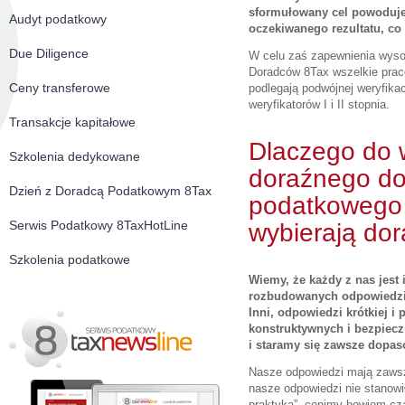
sformułowany cel powoduje
Audyt podatkowy
oczekiwanego rezultatu, c
Due Diligence
W celu zaś zapewnienia wyso
Doradców 8Tax wszelkie prac
Ceny transferowe
podlegają podwójnej weryfika
weryfikatorów I i II stopnia.
Transakcje kapitałowe
Dlaczego do 
Szkolenia dedykowane
doraźnego d
Dzień z Doradcą Podatkowym 8Tax
podatkowego 
Serwis Podatkowy 8TaxHotLine
wybierają do
Szkolenia podatkowe
Wiemy, że każdy z nas jest 
rozbudowanych odpowiedzi,
Inni, odpowiedzi krótkiej i 
konstruktywnych i bezpiecz
i staramy się zawsze dopas
Nasze odpowiedzi mają zaws
nasze odpowiedzi nie stanowiły
praktyką”, cenimy bowiem cza