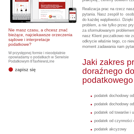
Realizacja prac na rzecz nas
pytania. Nasz zespół to oso
do każdej wątpliwości. Dzięk
problem, a nie tylko przez p
Nie masz czasu, a chcesz znać
za sformułowanym problemem 
bieżące, najciekawsze orzeczenia
nasz Klient poczatkowo nie 
sądowe i interpretacje
odkrycie właśnie tego, co n
podatkowe?
moment zadawania nam pytan
W przystępnej formie i nieodpłatnie
opowiadamy o podatkach w Serwisie
Jaki zakres p
Podatkowym 8TaxNewsLine
doraźnego d
zapisz się
podatkowego
podatek dochodowy od
podatek dochodowy od 
podatek od towarów i u
podatek od czynności
podatek akcyzowy