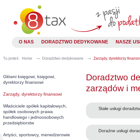
O NAS
DORADZTWO DEDYKOWANE
NASZE US
Tu jesteś:
Home
Doradztwo dedykowane
Zarządy, dyrektorzy finanso
Doradztwo d
Główni księgowi, księgowi,
dyrektorzy finansowi
zarządów i 
Zarządy, dyrektorzy finansowi
Właściciele spółek kapitałowych,
Stałe usługi doradz
spółek osobowych prawa
handlowego i jednoosobowych
przedsiębiorstw
Doraźne usługi dor
Artyści, sportowcy, menedżerowie