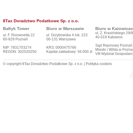
8Tax Doradztwo Podatkowe Sp. z o.o.
Bałtyk Tower
Biuro w Warszawie
Biuro w Katowica
ul. Z. Krasińskiego 29/9
ul. F. Roosevelta 22
ul. Grzybowska 4 lok. 223
40-019 Katowice
60-829 Poznań
00-131 Warszawa
Sąd Rejonowy Poznań
NIP: 7831703274
KRS: 0000475766
Miasto i Wilda w Pozna
REGON: 302520250
Kapitał zakładowy: 56.000 zł
VIII Wydział Gospodar
© copyright 8Tax Doradztwo Podatkowe Sp. z o.o. |
Polityka cookies