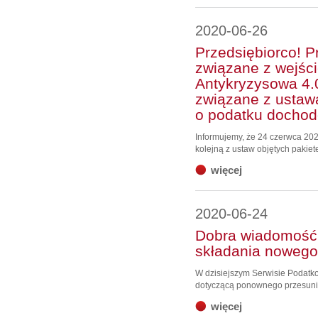
2020-06-26
Przedsiębiorco! Pr
związane z wejśc
Antykryzysowa 4.0
związane z ustaw
o podatku docho
Informujemy, że 24 czerwca 202
kolejną z ustaw objętych pakiete
więcej
2020-06-24
Dobra wiadomość –
składania noweg
W dzisiejszym Serwisie Podatk
dotyczącą ponownego przesuni
więcej