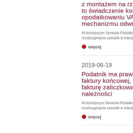
z montażem na r
to świadczenie k
opodatkowaniu V
mechanizmu odwr
W dzisiejszym Serwisie Podat
rozstrzygnięcie zawarte w interp
więcej
2019-06-19
Podatnik ma praw
faktury końcowej,
fakturę zaliczko
należności
W dzisiejszym Serwisie Podat
rozstrzygnięcie zawarte w interp
więcej