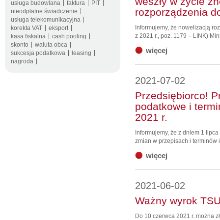
weszły w życie z
usługa budowlana
faktura
PIT
rozporządzenia 
nieodpłatne świadczenie
usługa telekomunikacyjna
Informujemy, że nowelizacją roz
korekta VAT
eksport
z 2021 r., poz. 1179 – LINK) Mi
kasa fiskalna
cash pooling
skonto
waluta obca
więcej
sukcesja podatkowa
leasing
nagroda
2021-07-02
Przedsiębiorco! 
podatkowe i termi
2021 r.
Informujemy, że z dniem 1 lipc
zmian w przepisach i terminów i
więcej
2021-06-02
Ważny wyrok TSU
Do 10 czerwca 2021 r. można z