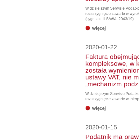
W dzisiejszym Serwisie Podat
rozstrzygnięcie zawarte w wyro
(sygn. akt III SA/Wa 2043/19)
więcej
2020-01-22
Faktura obejmują
kompleksowe, w k
została wymienion
ustawy VAT, nie 
„mechanizm podzie
W dzisiejszym Serwisie Podat
rozstrzygnięcie zawarte w interp
więcej
2020-01-15
Podatnik ma praw