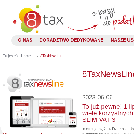
O NAS
DORADZTWO DEDYKOWANE
NASZE US
Tu jesteś:
Home
8TaxNewsLine
8TaxNewsLin
2023-06-06
To już pewne! 1 li
wiele korzystnych
SLIM VAT 3
Informujemy, że w Dzienniku Us