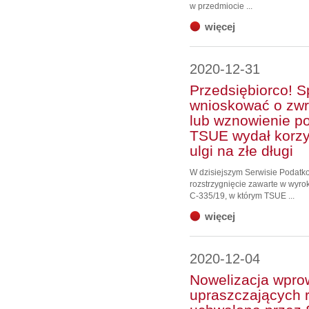
w przedmiocie ...
więcej
2020-12-31
Przedsiębiorco! 
wnioskować o zwr
lub wznowienie p
TSUE wydał korzy
ulgi na złe długi
W dzisiejszym Serwisie Podat
rozstrzygnięcie zawarte w wyro
C‑335/19, w którym TSUE ...
więcej
2020-12-04
Nowelizacja wpro
upraszczających r