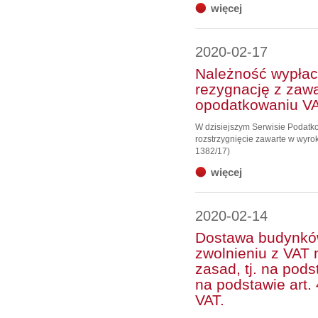
więcej
2020-02-17
Należność wypłac
rezygnację z zaw
opodatkowaniu V
W dzisiejszym Serwisie Podat
rozstrzygnięcie zawarte w wyrok
1382/17)
więcej
2020-02-14
Dostawa budynków
zwolnieniu z VAT 
zasad, tj. na podst
na podstawie art. 
VAT.