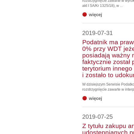
rozstrzygnięcie zawarte w wyrok
akt I SA/Kr 1325/18), w ...
więcej
2019-07-31
Podatnik ma praw
0% przy WDT jeżel
posiadają ważny 
faktycznie został
terytorium inneg
i zostało to udo
W dzisiejszym Serwisie Podat
rozstrzygnięcie zawarte w interpr
więcej
2019-07-25
Z tytułu zakupu 
udostępnianych p