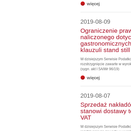
więcej
2019-08-09
Ograniczenie pra
naliczonego doty
gastronomicznych
klauzuli stand still
W dzisiejszym Serwisie Podat
rozstrzygnięcie zawarte w wyro
(sygn. akt I SA/Wr 96/19)
więcej
2019-08-07
Sprzedaż nakładó
stanowi dostawy 
VAT
W dzisiejszym Serwisie Podat