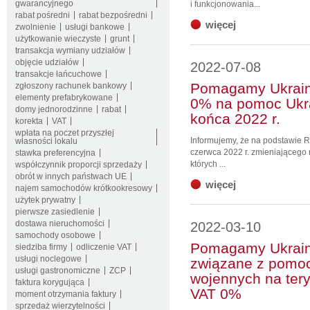
gwarancyjnego
i funkcjonowania...
rabat pośredni
rabat bezpośredni
więcej
zwolnienie
usługi bankowe
użytkowanie wieczyste
grunt
transakcja wymiany udziałów
objęcie udziałów
2022-07-08
transakcje łańcuchowe
Pomagamy Ukraini
zgłoszony rachunek bankowy
elementy prefabrykowane
0% na pomoc Ukra
domy jednorodzinne
rabat
końca 2022 r.
korekta
VAT
wpłata na poczet przyszłej
Informujemy, że na podstawie R
własności lokalu
czerwca 2022 r. zmieniającego 
stawka preferencyjna
których ...
współczynnik proporcji sprzedaży
obrót w innych państwach UE
więcej
najem samochodów krótkookresowy
użytek prywatny
pierwsze zasiedlenie
dostawa nieruchomości
2022-03-10
samochody osobowe
Pomagamy Ukraini
siedziba firmy
odliczenie VAT
usługi noclegowe
związane z pomoc
usługi gastronomiczne
ZCP
wojennych na tery
faktura korygująca
VAT 0%
moment otrzymania faktury
sprzedaż wierzytelności