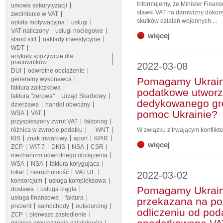
Informujemy, że Minister Finan
umowa sekurytyzacji
stawki VAT na darowizny dokon
zwolnienie w VAT
skutków działań wojennych ...
opłata motywacyjna
usługi
VAT naliczony
usługi noclegowe
więcej
stand still
nakłady inwestycyjne
WDT
artykuły spożywcze dla
pracowników
2022-03-08
DUI
odwrotne obciążenie
generalny wykonawca
Pomagamy Ukraini
faktura zaliczkowa
podatkowe utworz
faktura "zerowa"
Urząd Skarbowy
dedykowanego gr
dzierżawa
handel obwoźny
pomoc Ukrainie?
WSA
VAT
przyspieszony zwrot VAT
faktoring
różnica w zwrocie podatku
WNT
W związku z trwającym konflikte
KIS
znak towarowy
aport
KPiR
więcej
ZCP
VAT-7
DKIS
NSA
CSR
mechanizm odwrotnego obciążenia
WSA
NSA
faktura korygująca
lokal
nieruchomość
VAT UE
2022-03-02
konsorcjum
usługa kompleksowa
Pomagamy Ukrain
dostawa
usługa ciągła
usługa finansowa
faktura
przekazana na po
prezent
samochody
outsourcing
odliczeniu od pod
ZCP
pierwsze zasiedlenie