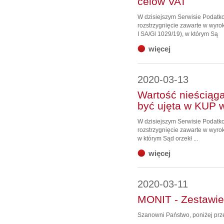
celów VAT
W dzisiejszym Serwisie Podat
rozstrzygnięcie zawarte w wyro
I SA/Gl 1029/19), w którym Są
więcej
2020-03-13
Wartość nieściąga
być ujęta w KUP w
W dzisiejszym Serwisie Podat
rozstrzygnięcie zawarte w wyrok
w którym Sąd orzekł ...
więcej
2020-03-11
MONIT - Zestawie
Szanowni Państwo, poniżej prz