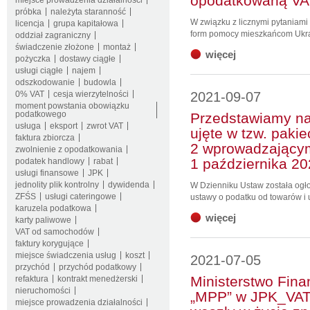
opodatkowaną VA
miejsce prowadzenia działalności
próbka
należyta staranność
W związku z licznymi pytaniam
licencja
grupa kapitałowa
form pomocy mieszkańcom Ukrai
oddział zagraniczny
świadczenie złożone
montaż
więcej
pożyczka
dostawy ciągłe
usługi ciągłe
najem
odszkodowanie
budowla
0% VAT
cesja wierzytelności
2021-09-07
moment powstania obowiązku
podatkowego
Przedstawiamy na
usługa
eksport
zwrot VAT
ujęte w tzw. paki
faktura zbiorcza
2 wprowadzający
zwolnienie z opodatkowania
1 października 20
podatek handlowy
rabat
usługi finansowe
JPK
jednolity plik kontrolny
dywidenda
W Dzienniku Ustaw została ogło
ZFŚS
usługi cateringowe
ustawy o podatku od towarów i u
karuzela podatkowa
więcej
karty paliwowe
VAT od samochodów
faktury korygujące
miejsce świadczenia usług
koszt
2021-07-05
przychód
przychód podatkowy
Ministerstwo Fina
refaktura
kontrakt menedżerski
nieruchomości
„MPP” w JPK_VAT. 
miejsce prowadzenia działalności