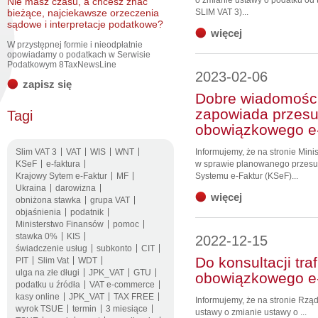
o zmianie ustawy o podatku od t
Nie masz czasu, a chcesz znać
bieżące, najciekawsze orzeczenia
SLIM VAT 3)...
sądowe i interpretacje podatkowe?
więcej
W przystępnej formie i nieodpłatnie
opowiadamy o podatkach w Serwisie
Podatkowym 8TaxNewsLine
2023-02-06
zapisz się
Dobre wiadomości
zapowiada przesun
Tagi
obowiązkowego e-
Slim VAT 3
VAT
WIS
WNT
Informujemy, że na stronie Mini
KSeF
e-faktura
w sprawie planowanego przesu
Krajowy Sytem e-Faktur
MF
Systemu e-Faktur (KSeF)...
Ukraina
darowizna
więcej
obniżona stawka
grupa VAT
objaśnienia
podatnik
Ministerstwo Finansów
pomoc
stawka 0%
KIS
2022-12-15
świadczenie usług
subkonto
CIT
Do konsultacji tra
PIT
Slim Vat
WDT
ulga na złe długi
JPK_VAT
GTU
obowiązkowego e-
podatku u źródła
VAT e-commerce
kasy online
JPK_VAT
TAX FREE
Informujemy, że na stronie Rzą
wyrok TSUE
termin
3 miesiące
ustawy o zmianie ustawy o ...