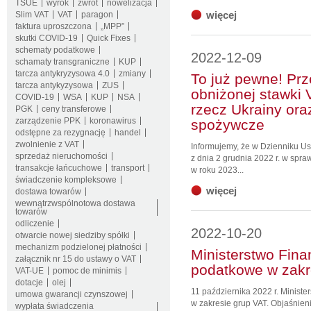
TSUE
wyrok
zwrot
nowelizacja
więcej
Slim VAT
VAT
paragon
faktura uproszczona
„MPP”
skutki COVID-19
Quick Fixes
schematy podatkowe
2022-12-09
schamaty transgraniczne
KUP
tarcza antykryzysowa 4.0
zmiany
To już pewne! Pr
tarcza antykyzysowa
ZUS
obniżonej stawki 
COVID-19
WSA
KUP
NSA
rzecz Ukrainy or
PGK
ceny transferowe
zarządzenie PPK
koronawirus
spożywcze
odstępne za rezygnację
handel
zwolnienie z VAT
Informujemy, że w Dzienniku U
sprzedaż nieruchomości
z dnia 2 grudnia 2022 r. w spr
transakcje łańcuchowe
transport
w roku 2023...
świadczenie kompleksowe
więcej
dostawa towarów
wewnątrzwspólnotowa dostawa
towarów
odliczenie
2022-10-20
otwarcie nowej siedziby spółki
mechanizm podzielonej płatności
Ministerstwo Fina
załącznik nr 15 do ustawy o VAT
podatkowe w zakr
VAT-UE
pomoc de minimis
dotacje
olej
11 października 2022 r. Minist
umowa gwarancji czynszowej
w zakresie grup VAT. Objaśnien
wypłata świadczenia