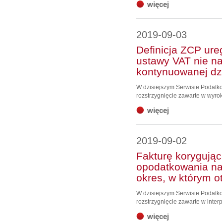
więcej
2019-09-03
Definicja ZCP ure
ustawy VAT nie n
kontynuowanej dzi
W dzisiejszym Serwisie Podat
rozstrzygnięcie zawarte w wyrok
więcej
2019-09-02
Fakturę korygują
opodatkowania nal
okres, w którym o
W dzisiejszym Serwisie Podat
rozstrzygnięcie zawarte w interp
więcej