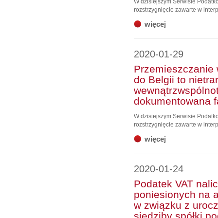
W dzisiejszym Serwisie Podat
rozstrzygnięcie zawarte w interp
więcej
2020-01-29
Przemieszczanie 
do Belgii to nietr
wewnątrzwspólno
dokumentowana f
W dzisiejszym Serwisie Podat
rozstrzygnięcie zawarte w interpr
więcej
2020-01-24
Podatek VAT nalic
poniesionych na 
w związku z urocz
siedziby spółki p