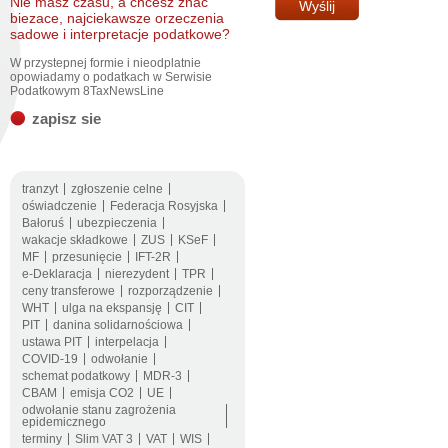
Nie masz czasu, a chcesz znac
biezace, najciekawsze orzeczenia
sadowe i interpretacje podatkowe?
W przystepnej formie i nieodplatnie
opowiadamy o podatkach w Serwisie
Podatkowym 8TaxNewsLine
zapisz sie
tranzyt
zgłoszenie celne
oświadczenie
Federacja Rosyjska
Bałoruś
ubezpieczenia
wakacje składkowe
ZUS
KSeF
MF
przesunięcie
IFT-2R
e-Deklaracja
nierezydent
TPR
ceny transferowe
rozporządzenie
WHT
ulga na ekspansję
CIT
PIT
danina solidarnościowa
ustawa PIT
interpelacja
COVID-19
odwołanie
schemat podatkowy
MDR-3
CBAM
emisja CO2
UE
odwołanie stanu zagrożenia
epidemicznego
terminy
Slim VAT 3
VAT
WIS