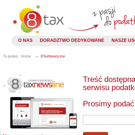
O NAS
DORADZTWO DEDYKOWANE
NASZE US
Tu jestes:
Home
8TaxNewsLine
Treść dostępna
serwisu podat
Prosimy podać 