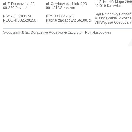
ul. Z. Krasińskiego 29/9
ul. F. Roosevelta 22
ul. Grzybowska 4 lok. 223
40-019 Katowice
60-829 Poznań
00-131 Warszawa
Sąd Rejonowy Poznań
NIP: 7831703274
KRS: 0000475766
Miasto i Wilda w Pozna
REGON: 302520250
Kapitał zakładowy: 56.000 zł
VIII Wydział Gospodar
© copyright 8Tax Doradztwo Podatkowe Sp. z o.o. |
Polityka cookies