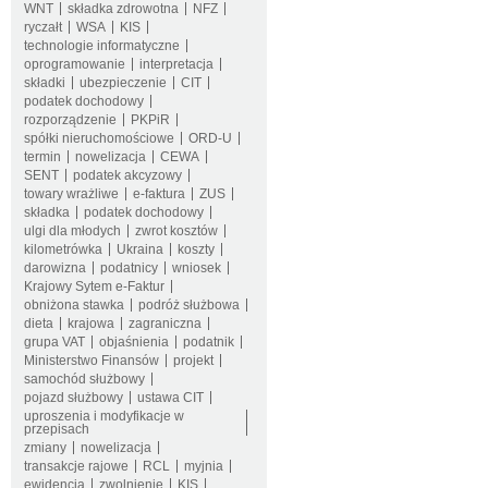
WNT
składka zdrowotna
NFZ
ryczałt
WSA
KIS
technologie informatyczne
oprogramowanie
interpretacja
składki
ubezpieczenie
CIT
podatek dochodowy
rozporządzenie
PKPiR
spółki nieruchomościowe
ORD-U
termin
nowelizacja
CEWA
SENT
podatek akcyzowy
towary wrażliwe
e-faktura
ZUS
składka
podatek dochodowy
ulgi dla młodych
zwrot kosztów
kilometrówka
Ukraina
koszty
darowizna
podatnicy
wniosek
Krajowy Sytem e-Faktur
obniżona stawka
podróż służbowa
dieta
krajowa
zagraniczna
grupa VAT
objaśnienia
podatnik
Ministerstwo Finansów
projekt
samochód służbowy
pojazd służbowy
ustawa CIT
uproszenia i modyfikacje w
przepisach
zmiany
nowelizacja
transakcje rajowe
RCL
myjnia
ewidencja
zwolnienie
KIS