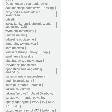
Dokumentacje cen tranferowych
dokumnetacje podatkowe
hosting
przychód z nieodpłatnych
świadczeń
odsetki
zakaz konkurencji; ubezpieczenie
społeczne; ZUS
wynajem komercyjny
umowa najmu
odwrotne obciążenie
generalny wykonawca
kara umowna
termin realizacji umowy
urlop
zwolnienie lekarskie
ulga badawczo-rozwojowa
rezydencja podatkowa
opodatkowanie angielskiej
emerytury
kalkulowanie wynagrodzenia
podmiot powiązany
koszt plus marża
projekt
faktura zaliczkowa
faktura "zerowa"
Urząd Skarbowy
dzierżawa
handel obwoźny
opłaty agencyjne
WSA
IS
NSA
KIS
VAT
przyspieszony zwrot VAT
faktoring