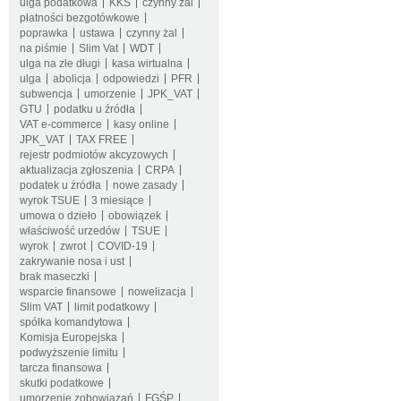
ulga podatkowa
KKS
czynny żal
płatności bezgotówkowe
poprawka
ustawa
czynny żal
na piśmie
Slim Vat
WDT
ulga na złe długi
kasa wirtualna
ulga
abolicja
odpowiedzi
PFR
subwencja
umorzenie
JPK_VAT
GTU
podatku u źródła
VAT e-commerce
kasy online
JPK_VAT
TAX FREE
rejestr podmiotów akcyzowych
aktualizacja zgłoszenia
CRPA
podatek u źródła
nowe zasady
wyrok TSUE
3 miesiące
umowa o dzieło
obowiązek
właściwość urzedów
TSUE
wyrok
zwrot
COVID-19
zakrywanie nosa i ust
brak maseczki
wsparcie finansowe
nowelizacja
Slim VAT
limit podatkowy
spółka komandytowa
Komisja Europejska
podwyższenie limitu
tarcza finansowa
skutki podatkowe
umorzenie zobowiązań
FGŚP