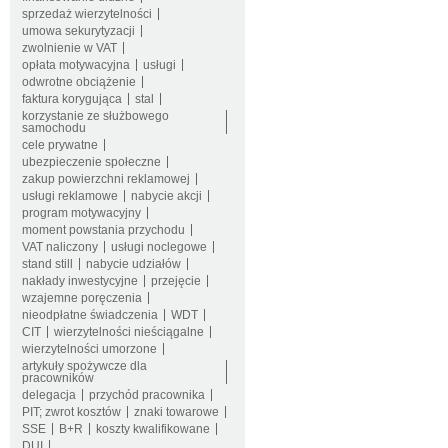
sprzedaż wierzytelności
umowa sekurytyzacji
zwolnienie w VAT
opłata motywacyjna
usługi
odwrotne obciążenie
faktura korygująca
stal
korzystanie ze służbowego
samochodu
cele prywatne
ubezpieczenie społeczne
zakup powierzchni reklamowej
usługi reklamowe
nabycie akcji
program motywacyjny
moment powstania przychodu
VAT naliczony
usługi noclegowe
stand still
nabycie udziałów
nakłady inwestycyjne
przejęcie
wzajemne poręczenia
nieodpłatne świadczenia
WDT
CIT
wierzytelności nieściągalne
wierzytelności umorzone
artykuły spożywcze dla
pracowników
delegacja
przychód pracownika
PIT; zwrot kosztów
znaki towarowe
SSE
B+R
koszty kwalifikowane
DUI