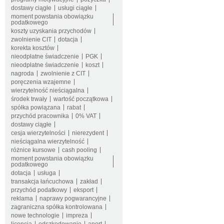
dostawy ciągłe
usługi ciągłe
moment powstania obowiązku
podatkowego
koszty uzyskania przychodów
zwolnienie CIT
dotacja
korekta kosztów
nieodpłatne świadczenie
PGK
nieodpłatne świadczenie
koszt
nagroda
zwolnienie z CIT
poręczenia wzajemne
wierzytelność nieściągalna
środek trwały
wartość początkowa
spółka powiązana
rabat
przychód pracownika
0% VAT
dostawy ciągłe
cesja wierzytelności
nierezydent
nieściągalna wierzytelność
różnice kursowe
cash pooling
moment powstania obowiązku
podatkowego
dotacja
usługa
transakcja łańcuchowa
zakład
przychód podatkowy
eksport
reklama
naprawy pogwarancyjne
zagraniczna spółka kontrolowana
nowe technologie
impreza