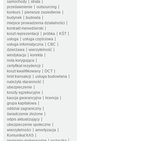
samochody
strata
przedawnienie
outsourcing
konkurs
pierwsze zasiedlenie
budynek
budowla
miejsce prowadzenia działalności
kontrakt menedżerski
koszt reprezentacji
próbka
KŚT
usługa
usługa częściowa
usługa informatyczna
CBC
dzierżawa
wierzytelność
windykacja
korekta
nota korygująca
certyfikat rezydencji
koszt kwalifikowany
DCT
limit transakcji
usługa budowlana
należyta staranność
ubezpieczenie
koszty egzekucyjne
kaucja gwarancyjna
licencja
grupa kapitałowa
oddział zagraniczny
świadczenie złożone
odpis aktualizujący
ubezpieczenie społeczne
wierzytelności
amortyzacja
Komunikat KAS
programy motywacyjne
pożyczka