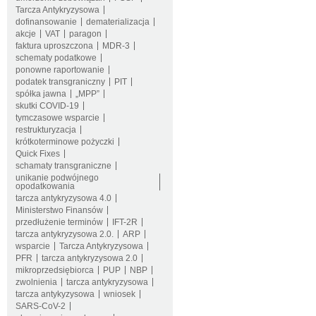
Tarcza Antykryzysowa
dofinansowanie
dematerializacja
akcje
VAT
paragon
faktura uproszczona
MDR-3
schematy podatkowe
ponowne raportowanie
podatek transgraniczny
PIT
spółka jawna
„MPP”
skutki COVID-19
tymczasowe wsparcie
restrukturyzacja
krótkoterminowe pożyczki
Quick Fixes
schamaty transgraniczne
unikanie podwójnego
opodatkowania
tarcza antykryzysowa 4.0
Ministerstwo Finansów
przedłużenie terminów
IFT-2R
tarcza antykryzysowa 2.0.
ARP
wsparcie
Tarcza Antykryzysowa
PFR
tarcza antykryzysowa 2.0
mikroprzedsiębiorca
PUP
NBP
zwolnienia
tarcza antykryzysowa
tarcza antykyzysowa
wniosek
SARS-CoV-2