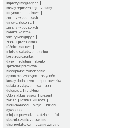
imprezy integracyjne
koszty reprezentacji
zmiany
ordynacja podatkowa
zmiany w podatkach
umowa zlecenia
zmiany w podatkach
korekta kosztów
faktury korygujące
żłobki i przedszkola
różnica kursowa
miejsce świadczenia usług
koszt reprezentacji
datio in solutum
skonto
sprzedaż premiowa
nieodpłatne świadczenie
opłata motywacyjna
przychód
koszty dodatkowe
import towarów
opłata przyłączeniowa
bon
delegacja
refaktura
Odpis aktualizujący
prezent
zakład
różnica kursowa
nieruchomości
akcje
udziały
dywidenda
miejsce prowadzenia działalności
ubezpieczenie zdrowotne
ulga podatkowa
leasing zwrotny