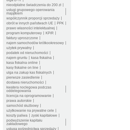
ulga B+R
nieodpłatne świadczenia do 200 zł
usługi grupowego operowania
majątkiem
współczynnik proporcji sprzedaży
obrót w innych państwach UE
PPK
prawo własności intelektualnej
program komputerowy
KPiR
faktury uproszczone
najem samochodów krótkookresowy
użytek prywatny
podatek od nieruchomości
najem gruntu
kasa fiskalna
kasa fiskalna online
kasy fiskalne on line
ulga na zakup kas fiskalnych
pierwsze zasiedlenie
dostawa nieruchomości
kwatera noclegowa podczas
oddelegowania
licencja na oprogramowanie
prawa autorskie
samochód służbowy
użytkowanie na prywatne cele
koszty paliwa
zyski kapitałowe
podwyższenie kapitału
zakładowego
usługa pośrednictwa sprzedaży