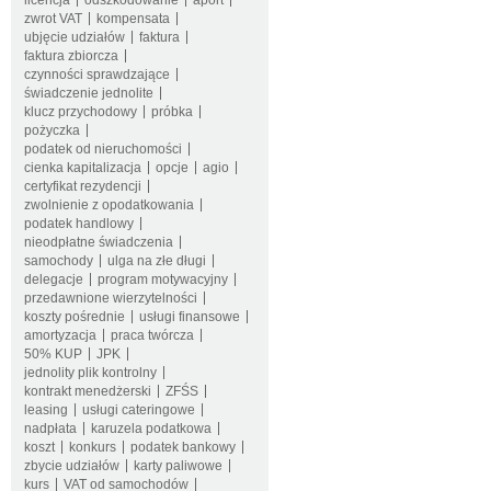
licencja
odszkodowanie
aport
zwrot VAT
kompensata
ubjęcie udziałów
faktura
faktura zbiorcza
czynności sprawdzające
świadczenie jednolite
klucz przychodowy
próbka
pożyczka
podatek od nieruchomości
cienka kapitalizacja
opcje
agio
certyfikat rezydencji
zwolnienie z opodatkowania
podatek handlowy
nieodpłatne świadczenia
samochody
ulga na złe długi
delegacje
program motywacyjny
przedawnione wierzytelności
koszty pośrednie
usługi finansowe
amortyzacja
praca twórcza
50% KUP
JPK
jednolity plik kontrolny
kontrakt menedżerski
ZFŚS
leasing
usługi cateringowe
nadpłata
karuzela podatkowa
koszt
konkurs
podatek bankowy
zbycie udziałów
karty paliwowe
kurs
VAT od samochodów