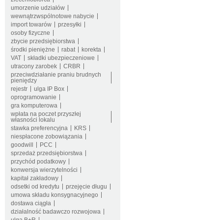
umorzenie udziałów
wewnątrzwspólnotowe nabycie
import towarów
przesyłki
osoby fizyczne
zbycie przedsiębiorstwa
środki pieniężne
rabat
korekta
VAT
składki ubezpieczeniowe
utracony zarobek
CRBR
przeciwdziałanie praniu brudnych
pieniędzy
rejestr
ulga IP Box
oprogramowanie
gra komputerowa
wpłata na poczet przyszłej
własności lokalu
stawka preferencyjna
KRS
niespłacone zobowiązania
goodwill
PCC
sprzedaż przedsiębiorstwa
przychód podatkowy
konwersja wierzytelności
kapitał zakładowy
odsetki od kredytu
przejęcie długu
umowa składu konsygnacyjnego
dostawa ciągła
działalność badawczo rozwojowa