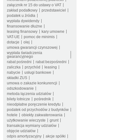
załącznik nr 15 do ustawy o VAT
zakład podatkowy
przedstawiciel
podatek u źródła
wypłata dywidendy
finansowanie dłużne
leasing finansowy
kary umowne
VAT-UE
pomoc de minimis
dotacje
olej
umowa gwarancji czynszowej
wypłata świadczenia
gwarancyjnego
rabat pośredni
rabat bezpośredni
zaliczka
przychód
leasing
nabycie
usługi bankowe
składki ZUS
umowa o zakazie konkurencji
odszkodowanie
metoda łączenia udziałów
bilety lotnicze
pośrednik
nieodpłatne poręczenie kredytu
podatek od przychodów z budynków
hotele
obiekty zakwaterowania
użytkowanie wieczyste
grunt
transakcja wymiany udziałów
objęcie udziałów
odpis amortyzacyjny
akcje spółki