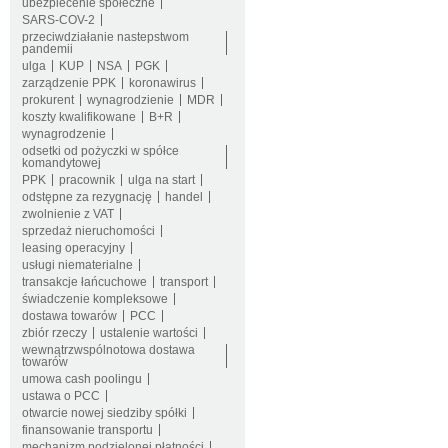
ubezpiecenie społeczne
SARS-COV-2
przeciwdziałanie nastepstwom
pandemii
ulga
KUP
NSA
PGK
zarządzenie PPK
koronawirus
prokurent
wynagrodzienie
MDR
koszty kwalifikowane
B+R
wynagrodzenie
odsetki od pożyczki w spółce
komandytowej
PPK
pracownik
ulga na start
odstępne za rezygnację
handel
zwolnienie z VAT
sprzedaż nieruchomości
leasing operacyjny
usługi niematerialne
transakcje łańcuchowe
transport
świadczenie kompleksowe
dostawa towarów
PCC
zbiór rzeczy
ustalenie wartości
wewnątrzwspólnotowa dostawa
towarów
umowa cash poolingu
ustawa o PCC
otwarcie nowej siedziby spółki
finansowanie transportu
mechanizm podzielonej płatności