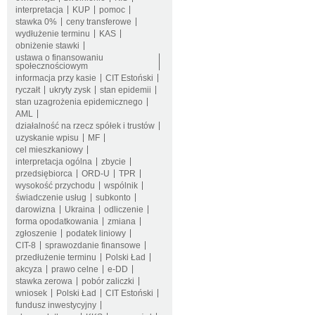
interpretacja
KUP
pomoc
stawka 0%
ceny transferowe
wydłużenie terminu
KAS
obniżenie stawki
ustawa o finansowaniu
społecznościowym
informacja przy kasie
CIT Estoński
ryczałt
ukryty zysk
stan epidemii
stan uzagrożenia epidemicznego
AML
działalność na rzecz spółek i trustów
uzyskanie wpisu
MF
cel mieszkaniowy
interpretacja ogólna
zbycie
przedsiębiorca
ORD-U
TPR
wysokość przychodu
wspólnik
świadczenie usług
subkonto
darowizna
Ukraina
odliczenie
forma opodatkowania
zmiana
zgłoszenie
podatek liniowy
CIT-8
sprawozdanie finansowe
przedłużenie terminu
Polski Ład
akcyza
prawo celne
e-DD
stawka zerowa
pobór zaliczki
wniosek
Polski Ład
CIT Estoński
fundusz inwestycyjny