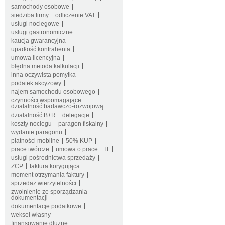
samochody osobowe
siedziba firmy
odliczenie VAT
usługi noclegowe
usługi gastronomiczne
kaucja gwarancyjna
upadłość kontrahenta
umowa licencyjna
błędna metoda kalkulacji
inna oczywista pomyłka
podatek akcyzowy
najem samochodu osobowego
czynności wspomagające
działalność badawczo-rozwojową
działalność B+R
delegacje
koszty noclegu
paragon fiskalny
wydanie paragonu
płatności mobilne
50% KUP
prace twórcze
umowa o prace
IT
usługi pośrednictwa sprzedaży
ZCP
faktura korygująca
moment otrzymania faktury
sprzedaż wierzytelności
zwolnienie ze sporządzania
dokumentacji
dokumentacje podatkowe
weksel własny
finansowanie dłużne