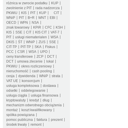
różnica w zwrocie podatku
KUP
zwolnienie z PIT
rada nadzorcza
PKWiU
KIS
PIT
KUP
CIT
WNiP
PIT
B+R
WNT
EBI
OECD
WPN
NSA
znak towarowy
KPiR
CFC
KSH
KIS
SSE
CIT
KIS CIT
VAT-7
PIT
usługi niematerialen
WSA
DKIS
ŚT
WNiP
ZUS
SSE
CIT-TP
PIT-TP
SKA
Fiskus
PCC
CSR
WSA
UPO
ceny transferowe
ZCP
DCT
DCT
umowa zlecenie
lokal
PKWiU
okres rozliczeniowy
nieruchomość
cash pooling
cesja
dywidenda
WNiP
strata
VAT UE
konsorcjum
usługa kompleksowa
dostawa
odsetki
oddelegowanie
usługa ciągła
usługa finansowa
kryptowaluty
kredyt
dług
mechanizm odwrotnego obciążenia
montaż
koszt kwalifikowany
spółka powiązana
pomoc publiczna
faktura
prezent
środek trwały
remont