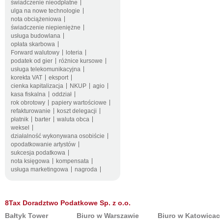
świadczenie nieodpłatne
ulga na nowe technologie
nota obciążeniowa
świadczenie niepieniężne
usługa budowlana
opłata skarbowa
Forward walutowy
loteria
podatek od gier
różnice kursowe
usługa telekomunikacyjna
korekta VAT
eksport
cienka kapitalizacja
NKUP
agio
kasa fiskalna
oddział
rok obrotowy
papiery wartościowe
refakturowanie
koszt delegacji
płatnik
barter
waluta obca
weksel
działalność wykonywana osobiście
opodatkowanie artystów
sukcesja podatkowa
nota księgowa
kompensata
usługa marketingowa
nagroda
8Tax Doradztwo Podatkowe Sp. z o.o.
Bałtyk Tower
Biuro w Warszawie
Biuro w Katowica