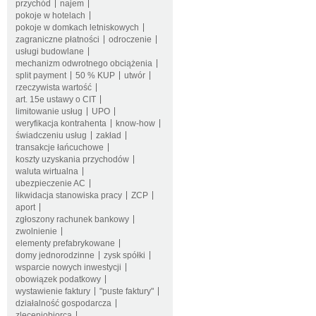
przychód
najem
pokoje w hotelach
pokoje w domkach letniskowych
zagraniczne płatności
odroczenie
usługi budowlane
mechanizm odwrotnego obciążenia
split payment
50 % KUP
utwór
rzeczywista wartość
art. 15e ustawy o CIT
limitowanie usług
UPO
weryfikacja kontrahenta
know-how
świadczeniu usług
zakład
transakcje łańcuchowe
koszty uzyskania przychodów
waluta wirtualna
ubezpieczenie AC
likwidacja stanowiska pracy
ZCP
aport
zgłoszony rachunek bankowy
zwolnienie
elementy prefabrykowane
domy jednorodzinne
zysk spółki
wsparcie nowych inwestycji
obowiązek podatkowy
wystawienie faktury
"puste faktury"
działalność gospodarcza
zleceniobiorca