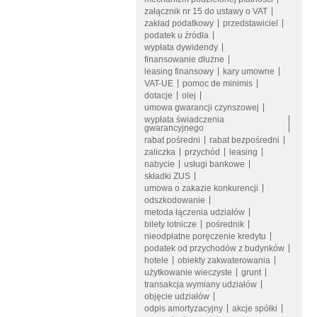
załącznik nr 15 do ustawy o VAT
zakład podatkowy
przedstawiciel
podatek u źródła
wypłata dywidendy
finansowanie dłużne
leasing finansowy
kary umowne
VAT-UE
pomoc de minimis
dotacje
olej
umowa gwarancji czynszowej
wypłata świadczenia
gwarancyjnego
rabat pośredni
rabat bezpośredni
zaliczka
przychód
leasing
nabycie
usługi bankowe
składki ZUS
umowa o zakazie konkurencji
odszkodowanie
metoda łączenia udziałów
bilety lotnicze
pośrednik
nieodpłatne poręczenie kredytu
podatek od przychodów z budynków
hotele
obiekty zakwaterowania
użytkowanie wieczyste
grunt
transakcja wymiany udziałów
objęcie udziałów
odpis amortyzacyjny
akcje spółki