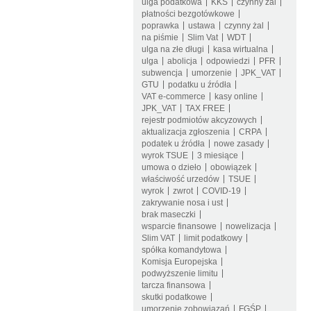
ulga podatkowa
KKS
czynny żal
płatności bezgotówkowe
poprawka
ustawa
czynny żal
na piśmie
Slim Vat
WDT
ulga na złe długi
kasa wirtualna
ulga
abolicja
odpowiedzi
PFR
subwencja
umorzenie
JPK_VAT
GTU
podatku u źródła
VAT e-commerce
kasy online
JPK_VAT
TAX FREE
rejestr podmiotów akcyzowych
aktualizacja zgłoszenia
CRPA
podatek u źródła
nowe zasady
wyrok TSUE
3 miesiące
umowa o dzieło
obowiązek
właściwość urzedów
TSUE
wyrok
zwrot
COVID-19
zakrywanie nosa i ust
brak maseczki
wsparcie finansowe
nowelizacja
Slim VAT
limit podatkowy
spółka komandytowa
Komisja Europejska
podwyższenie limitu
tarcza finansowa
skutki podatkowe
umorzenie zobowiązań
FGŚP