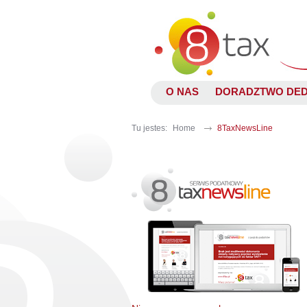
O NAS
DORADZTWO DE
Tu jestes:
Home
8TaxNewsLine