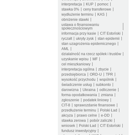
interpretacja
KUP
pomoc
stawka 0%
ceny transferowe
wydłużenie terminu
KAS
obniżenie stawki
ustawa o finansowaniu
społecznościowym
informacja przy kasie
CIT Estoński
ryczałt
ukryty zysk
stan epidemii
stan uzagrożenia epidemicznego
AML
działalność na rzecz spółek i trustów
uzyskanie wpisu
MF
cel mieszkaniowy
interpretacja ogólna
zbycie
przedsiębiorca
ORD-U
TPR
wysokość przychodu
wspólnik
świadczenie usług
subkonto
darowizna
Ukraina
odliczenie
forma opodatkowania
zmiana
zgłoszenie
podatek liniowy
CIT-8
sprawozdanie finansowe
przedłużenie terminu
Polski Ład
akcyza
prawo celne
e-DD
stawka zerowa
pobór zaliczki
wniosek
Polski Ład
CIT Estoński
fundusz inwestycyjny