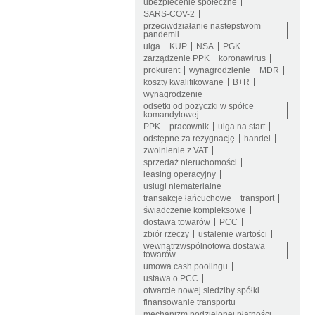
ubezpiecenie społeczne
SARS-COV-2
przeciwdziałanie nastepstwom
pandemii
ulga
KUP
NSA
PGK
zarządzenie PPK
koronawirus
prokurent
wynagrodzienie
MDR
koszty kwalifikowane
B+R
wynagrodzenie
odsetki od pożyczki w spółce
komandytowej
PPK
pracownik
ulga na start
odstępne za rezygnację
handel
zwolnienie z VAT
sprzedaż nieruchomości
leasing operacyjny
usługi niematerialne
transakcje łańcuchowe
transport
świadczenie kompleksowe
dostawa towarów
PCC
zbiór rzeczy
ustalenie wartości
wewnątrzwspólnotowa dostawa
towarów
umowa cash poolingu
ustawa o PCC
otwarcie nowej siedziby spółki
finansowanie transportu
mechanizm podzielonej płatności