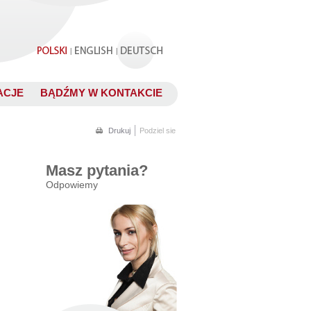
.
|
|
ACJE
BĄDŹMY W KONTAKCIE
.
Drukuj
Podziel sie
Masz pytania?
Odpowiemy