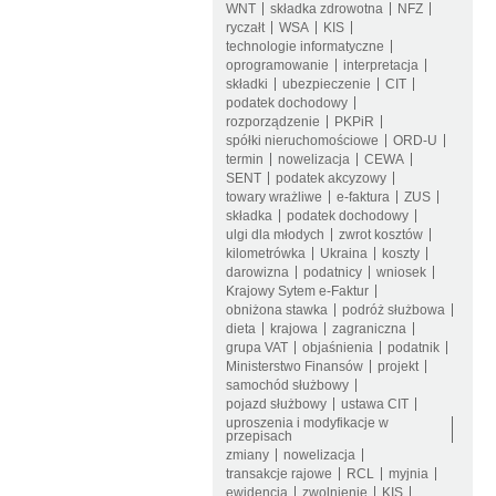
WNT
składka zdrowotna
NFZ
ryczałt
WSA
KIS
technologie informatyczne
oprogramowanie
interpretacja
składki
ubezpieczenie
CIT
podatek dochodowy
rozporządzenie
PKPiR
spółki nieruchomościowe
ORD-U
termin
nowelizacja
CEWA
SENT
podatek akcyzowy
towary wrażliwe
e-faktura
ZUS
składka
podatek dochodowy
ulgi dla młodych
zwrot kosztów
kilometrówka
Ukraina
koszty
darowizna
podatnicy
wniosek
Krajowy Sytem e-Faktur
obniżona stawka
podróż służbowa
dieta
krajowa
zagraniczna
grupa VAT
objaśnienia
podatnik
Ministerstwo Finansów
projekt
samochód służbowy
pojazd służbowy
ustawa CIT
uproszenia i modyfikacje w
przepisach
zmiany
nowelizacja
transakcje rajowe
RCL
myjnia
ewidencja
zwolnienie
KIS