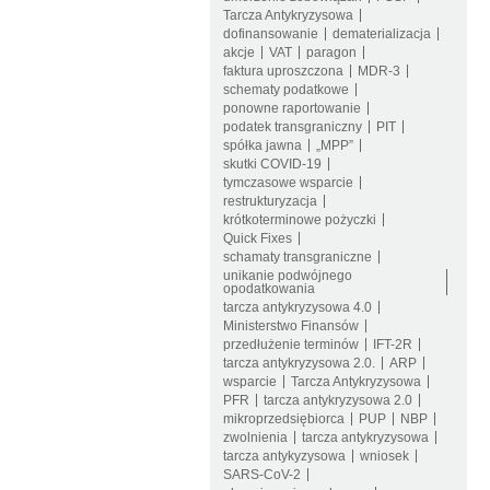
Tarcza Antykryzysowa
dofinansowanie
dematerializacja
akcje
VAT
paragon
faktura uproszczona
MDR-3
schematy podatkowe
ponowne raportowanie
podatek transgraniczny
PIT
spółka jawna
„MPP”
skutki COVID-19
tymczasowe wsparcie
restrukturyzacja
krótkoterminowe pożyczki
Quick Fixes
schamaty transgraniczne
unikanie podwójnego
opodatkowania
tarcza antykryzysowa 4.0
Ministerstwo Finansów
przedłużenie terminów
IFT-2R
tarcza antykryzysowa 2.0.
ARP
wsparcie
Tarcza Antykryzysowa
PFR
tarcza antykryzysowa 2.0
mikroprzedsiębiorca
PUP
NBP
zwolnienia
tarcza antykryzysowa
tarcza antykyzysowa
wniosek
SARS-CoV-2