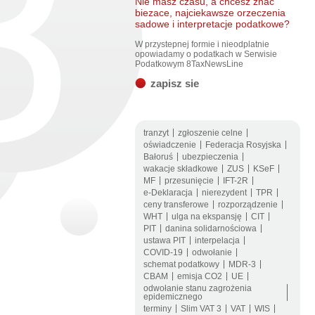
Nie masz czasu, a chcesz znac
biezace, najciekawsze orzeczenia
sadowe i interpretacje podatkowe?
W przystepnej formie i nieodplatnie
opowiadamy o podatkach w Serwisie
Podatkowym 8TaxNewsLine
zapisz sie
tranzyt
zgłoszenie celne
oświadczenie
Federacja Rosyjska
Bałoruś
ubezpieczenia
wakacje składkowe
ZUS
KSeF
MF
przesunięcie
IFT-2R
e-Deklaracja
nierezydent
TPR
ceny transferowe
rozporządzenie
WHT
ulga na ekspansję
CIT
PIT
danina solidarnościowa
ustawa PIT
interpelacja
COVID-19
odwołanie
schemat podatkowy
MDR-3
CBAM
emisja CO2
UE
odwołanie stanu zagrożenia
epidemicznego
terminy
Slim VAT 3
VAT
WIS