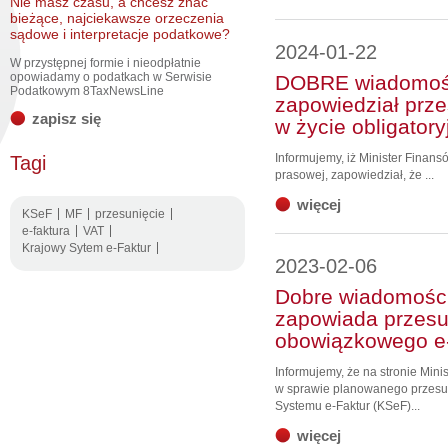
Nie masz czasu, a chcesz znać
bieżące, najciekawsze orzeczenia
sądowe i interpretacje podatkowe?
2024-01-22
W przystępnej formie i nieodpłatnie
opowiadamy o podatkach w Serwisie
DOBRE wiadomośc
Podatkowym 8TaxNewsLine
zapowiedział prze
zapisz się
w życie obligator
Informujemy, iż Minister Finans
Tagi
prasowej, zapowiedział, że ...
więcej
KSeF
MF
przesunięcie
e-faktura
VAT
Krajowy Sytem e-Faktur
2023-02-06
Dobre wiadomości
zapowiada przesun
obowiązkowego e-
Informujemy, że na stronie Mini
w sprawie planowanego przesu
Systemu e-Faktur (KSeF)...
więcej