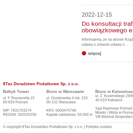
2022-12-15
Do konsultacji tra
obowiązkowego e-
Informujemy, że na stronie Rzą
ustawy o zmianie ustawy o ...
więcej
8Tax Doradztwo Podatkowe Sp. z o.o.
Bałtyk Tower
Biuro w Warszawie
Biuro w Katowica
ul. Z. Krasińskiego 29/9
ul. F. Roosevelta 22
ul. Grzybowska 4 lok. 223
40-019 Katowice
60-829 Poznań
00-131 Warszawa
Sąd Rejonowy Poznań
NIP: 7831703274
KRS: 0000475766
Miasto i Wilda w Pozna
REGON: 302520250
Kapitał zakładowy: 56.000 zł
VIII Wydział Gospodar
© copyright 8Tax Doradztwo Podatkowe Sp. z o.o. |
Polityka cookies