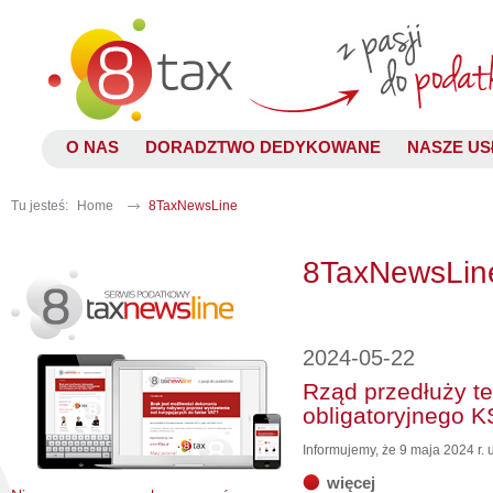
O NAS
DORADZTWO DEDYKOWANE
NASZE US
Tu jesteś:
Home
8TaxNewsLine
8TaxNewsLin
2024-05-22
Rząd przedłuży t
obligatoryjnego 
Informujemy, że 9 maja 2024 r.
więcej