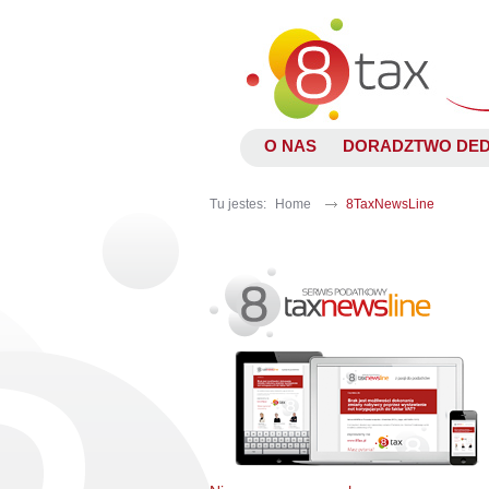
O NAS
DORADZTWO DE
Tu jestes:
Home
8TaxNewsLine