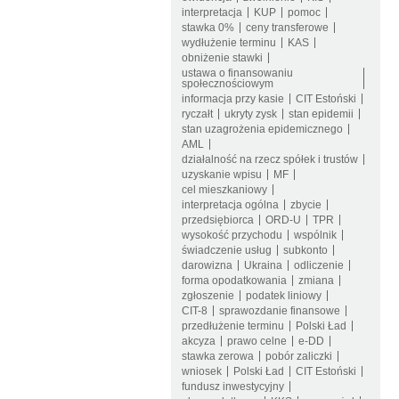
interpretacja
KUP
pomoc
stawka 0%
ceny transferowe
wydłużenie terminu
KAS
obniżenie stawki
ustawa o finansowaniu
społecznościowym
informacja przy kasie
CIT Estoński
ryczałt
ukryty zysk
stan epidemii
stan uzagrożenia epidemicznego
AML
działalność na rzecz spółek i trustów
uzyskanie wpisu
MF
cel mieszkaniowy
interpretacja ogólna
zbycie
przedsiębiorca
ORD-U
TPR
wysokość przychodu
wspólnik
świadczenie usług
subkonto
darowizna
Ukraina
odliczenie
forma opodatkowania
zmiana
zgłoszenie
podatek liniowy
CIT-8
sprawozdanie finansowe
przedłużenie terminu
Polski Ład
akcyza
prawo celne
e-DD
stawka zerowa
pobór zaliczki
wniosek
Polski Ład
CIT Estoński
fundusz inwestycyjny