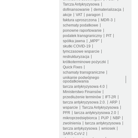
Tarcza Antykryzysowa
dofinansowanie
dematerializacja
akcje
VAT
paragon
faktura uproszczona
MDR-3
schematy podatkowe
ponowne raportowanie
podatek transgraniczny
PIT
spółka jawna
„MPP”
skutki COVID-19
tymczasowe wsparcie
restrukturyzacja
krótkoterminowe pożyczki
Quick Fixes
schamaty transgraniczne
unikanie podwójnego
opodatkowania
tarcza antykryzysowa 4.0
Ministerstwo Finansów
przedłużenie terminów
IFT-2R
tarcza antykryzysowa 2.0.
ARP
wsparcie
Tarcza Antykryzysowa
PFR
tarcza antykryzysowa 2.0
mikroprzedsiębiorca
PUP
NBP
zwolnienia
tarcza antykryzysowa
tarcza antykyzysowa
wniosek
SARS-CoV-2