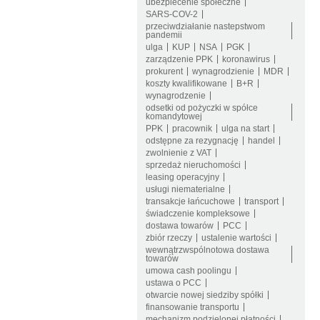
ubezpiecenie społeczne
SARS-COV-2
przeciwdziałanie nastepstwom
pandemii
ulga
KUP
NSA
PGK
zarządzenie PPK
koronawirus
prokurent
wynagrodzienie
MDR
koszty kwalifikowane
B+R
wynagrodzenie
odsetki od pożyczki w spółce
komandytowej
PPK
pracownik
ulga na start
odstępne za rezygnację
handel
zwolnienie z VAT
sprzedaż nieruchomości
leasing operacyjny
usługi niematerialne
transakcje łańcuchowe
transport
świadczenie kompleksowe
dostawa towarów
PCC
zbiór rzeczy
ustalenie wartości
wewnątrzwspólnotowa dostawa
towarów
umowa cash poolingu
ustawa o PCC
otwarcie nowej siedziby spółki
finansowanie transportu
mechanizm podzielonej płatności