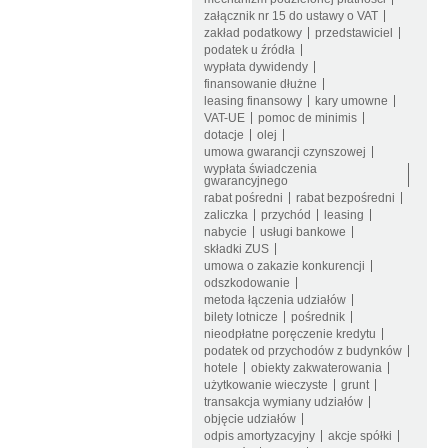
załącznik nr 15 do ustawy o VAT
zakład podatkowy
przedstawiciel
podatek u źródła
wypłata dywidendy
finansowanie dłużne
leasing finansowy
kary umowne
VAT-UE
pomoc de minimis
dotacje
olej
umowa gwarancji czynszowej
wypłata świadczenia
gwarancyjnego
rabat pośredni
rabat bezpośredni
zaliczka
przychód
leasing
nabycie
usługi bankowe
składki ZUS
umowa o zakazie konkurencji
odszkodowanie
metoda łączenia udziałów
bilety lotnicze
pośrednik
nieodpłatne poręczenie kredytu
podatek od przychodów z budynków
hotele
obiekty zakwaterowania
użytkowanie wieczyste
grunt
transakcja wymiany udziałów
objęcie udziałów
odpis amortyzacyjny
akcje spółki