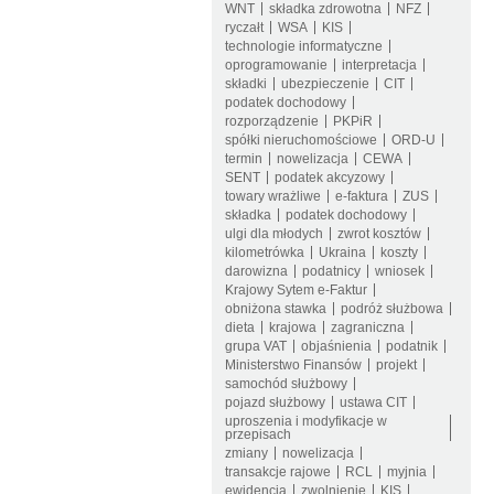
WNT
składka zdrowotna
NFZ
ryczałt
WSA
KIS
technologie informatyczne
oprogramowanie
interpretacja
składki
ubezpieczenie
CIT
podatek dochodowy
rozporządzenie
PKPiR
spółki nieruchomościowe
ORD-U
termin
nowelizacja
CEWA
SENT
podatek akcyzowy
towary wrażliwe
e-faktura
ZUS
składka
podatek dochodowy
ulgi dla młodych
zwrot kosztów
kilometrówka
Ukraina
koszty
darowizna
podatnicy
wniosek
Krajowy Sytem e-Faktur
obniżona stawka
podróż służbowa
dieta
krajowa
zagraniczna
grupa VAT
objaśnienia
podatnik
Ministerstwo Finansów
projekt
samochód służbowy
pojazd służbowy
ustawa CIT
uproszenia i modyfikacje w
przepisach
zmiany
nowelizacja
transakcje rajowe
RCL
myjnia
ewidencja
zwolnienie
KIS