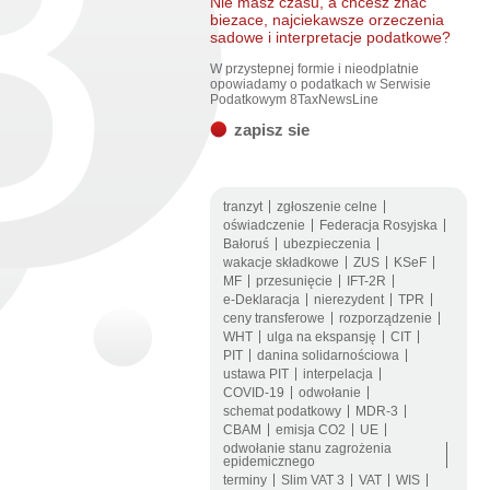
Nie masz czasu, a chcesz znac
biezace, najciekawsze orzeczenia
sadowe i interpretacje podatkowe?
W przystepnej formie i nieodplatnie
opowiadamy o podatkach w Serwisie
Podatkowym 8TaxNewsLine
zapisz sie
tranzyt
zgłoszenie celne
oświadczenie
Federacja Rosyjska
Bałoruś
ubezpieczenia
wakacje składkowe
ZUS
KSeF
MF
przesunięcie
IFT-2R
e-Deklaracja
nierezydent
TPR
ceny transferowe
rozporządzenie
WHT
ulga na ekspansję
CIT
PIT
danina solidarnościowa
ustawa PIT
interpelacja
COVID-19
odwołanie
schemat podatkowy
MDR-3
CBAM
emisja CO2
UE
odwołanie stanu zagrożenia
epidemicznego
terminy
Slim VAT 3
VAT
WIS