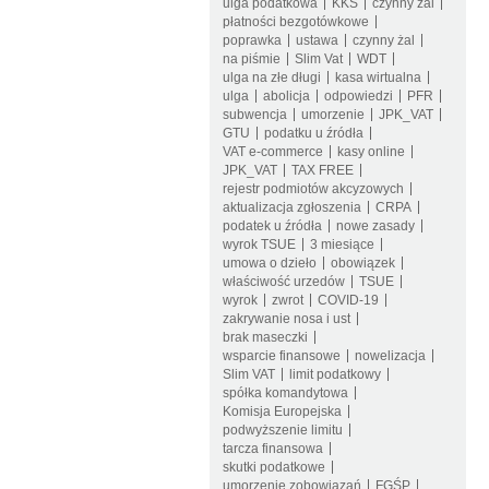
ulga podatkowa
KKS
czynny żal
płatności bezgotówkowe
poprawka
ustawa
czynny żal
na piśmie
Slim Vat
WDT
ulga na złe długi
kasa wirtualna
ulga
abolicja
odpowiedzi
PFR
subwencja
umorzenie
JPK_VAT
GTU
podatku u źródła
VAT e-commerce
kasy online
JPK_VAT
TAX FREE
rejestr podmiotów akcyzowych
aktualizacja zgłoszenia
CRPA
podatek u źródła
nowe zasady
wyrok TSUE
3 miesiące
umowa o dzieło
obowiązek
właściwość urzedów
TSUE
wyrok
zwrot
COVID-19
zakrywanie nosa i ust
brak maseczki
wsparcie finansowe
nowelizacja
Slim VAT
limit podatkowy
spółka komandytowa
Komisja Europejska
podwyższenie limitu
tarcza finansowa
skutki podatkowe
umorzenie zobowiązań
FGŚP