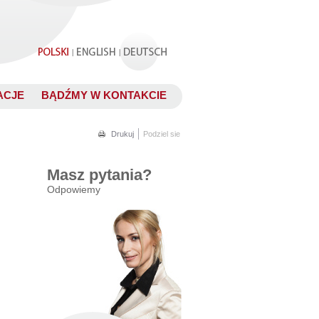
.
|
|
ACJE
BĄDŹMY W KONTAKCIE
.
Drukuj
Podziel sie
Masz pytania?
Odpowiemy