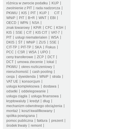
różnica w zwrocie podatku
KUP
zwolnienie z PIT
rada nadzorcza
PKWiU
KIS
PIT
KUP
CIT
WNiP
PIT
B+R
WNT
EBI
OECD
WPN
NSA
znak towarowy
KPiR
CFC
KSH
KIS
SSE
CIT
KIS CIT
VAT-7
PIT
usługi niematerialen
WSA
DKIS
ŚT
WNiP
ZUS
SSE
CIT-TP
PIT-TP
SKA
Fiskus
PCC
CSR
WSA
UPO
ceny transferowe
ZCP
DCT
DCT
umowa zlecenie
lokal
PKWiU
okres rozliczeniowy
nieruchomość
cash pooling
cesja
dywidenda
WNiP
strata
VAT UE
konsorcjum
usługa kompleksowa
dostawa
odsetki
oddelegowanie
usługa ciągła
usługa finansowa
kryptowaluty
kredyt
dług
mechanizm odwrotnego obciążenia
montaż
koszt kwalifikowany
spółka powiązana
pomoc publiczna
faktura
prezent
środek trwały
remont