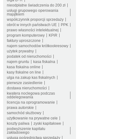
ulga B+R
nieodpłatne świadczenia do 200 zł
usługi grupowego operowania
majątkiem
współczynnik proporcji sprzedaży
obrót w innych państwach UE
PPK
prawo własności intelektualnej
program komputerowy
KPiR
faktury uproszczone
najem samochodów krótkookresowy
użytek prywatny
podatek od nieruchomości
najem gruntu
kasa fiskalna
kasa fiskalna online
kasy fiskalne on line
ulga na zakup kas fiskalnych
pierwsze zasiedlenie
dostawa nieruchomości
kwatera noclegowa podczas
oddelegowania
licencja na oprogramowanie
prawa autorskie
samochód służbowy
użytkowanie na prywatne cele
koszty paliwa
zyski kapitałowe
podwyższenie kapitału
zakładowego
usługa pośrednictwa sprzedaży