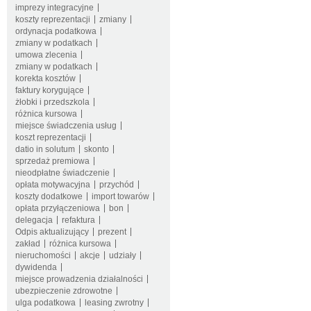
imprezy integracyjne
koszty reprezentacji
zmiany
ordynacja podatkowa
zmiany w podatkach
umowa zlecenia
zmiany w podatkach
korekta kosztów
faktury korygujące
żłobki i przedszkola
różnica kursowa
miejsce świadczenia usług
koszt reprezentacji
datio in solutum
skonto
sprzedaż premiowa
nieodpłatne świadczenie
opłata motywacyjna
przychód
koszty dodatkowe
import towarów
opłata przyłączeniowa
bon
delegacja
refaktura
Odpis aktualizujący
prezent
zakład
różnica kursowa
nieruchomości
akcje
udziały
dywidenda
miejsce prowadzenia działalności
ubezpieczenie zdrowotne
ulga podatkowa
leasing zwrotny