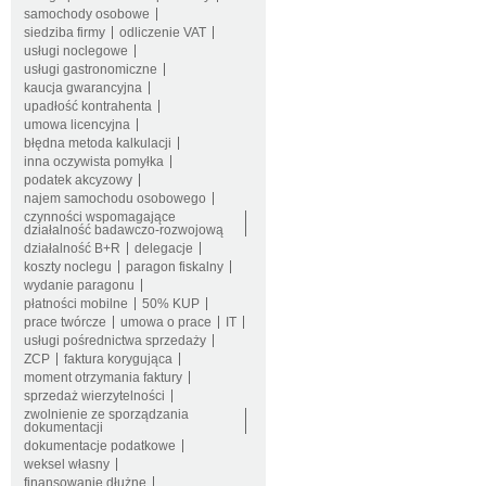
samochody osobowe
siedziba firmy
odliczenie VAT
usługi noclegowe
usługi gastronomiczne
kaucja gwarancyjna
upadłość kontrahenta
umowa licencyjna
błędna metoda kalkulacji
inna oczywista pomyłka
podatek akcyzowy
najem samochodu osobowego
czynności wspomagające
działalność badawczo-rozwojową
działalność B+R
delegacje
koszty noclegu
paragon fiskalny
wydanie paragonu
płatności mobilne
50% KUP
prace twórcze
umowa o prace
IT
usługi pośrednictwa sprzedaży
ZCP
faktura korygująca
moment otrzymania faktury
sprzedaż wierzytelności
zwolnienie ze sporządzania
dokumentacji
dokumentacje podatkowe
weksel własny
finansowanie dłużne