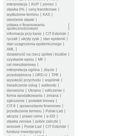
interpretacja
KUP
pomoc
stawka 0%
ceny transferowe
wydłużenie terminu
KAS
obniżenie stawki
ustawa o finansowaniu
społecznościowym
informacja przy kasie
CIT Estoński
ryczałt
ukryty zysk
stan epidemii
stan uzagrożenia epidemicznego
AML
działalność na rzecz spółek i trustów
uzyskanie wpisu
MF
cel mieszkaniowy
interpretacja ogólna
zbycie
przedsiębiorca
ORD-U
TPR
wysokość przychodu
wspólnik
świadczenie usług
subkonto
darowizna
Ukraina
odliczenie
forma opodatkowania
zmiana
zgłoszenie
podatek liniowy
CIT-8
sprawozdanie finansowe
przedłużenie terminu
Polski Ład
akcyza
prawo celne
e-DD
stawka zerowa
pobór zaliczki
wniosek
Polski Ład
CIT Estoński
fundusz inwestycyjny