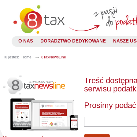
O NAS
DORADZTWO DEDYKOWANE
NASZE US
Tu jestes:
Home
8TaxNewsLine
Treść dostępna
serwisu podat
Prosimy podać 