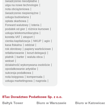
świadczenie nieodpłatne
ulga na nowe technologie
nota obciążeniowa
świadczenie niepieniężne
usługa budowlana
opłata skarbowa
Forward walutowy
loteria
podatek od gier
różnice kursowe
usługa telekomunikacyjna
korekta VAT
eksport
cienka kapitalizacja
NKUP
agio
kasa fiskalna
oddział
rok obrotowy
papiery wartościowe
refakturowanie
koszt delegacji
płatnik
barter
waluta obca
weksel
działalność wykonywana osobiście
opodatkowanie artystów
sukcesja podatkowa
nota księgowa
kompensata
usługa marketingowa
nagroda
8Tax Doradztwo Podatkowe Sp. z o.o.
Bałtyk Tower
Biuro w Warszawie
Biuro w Katowica