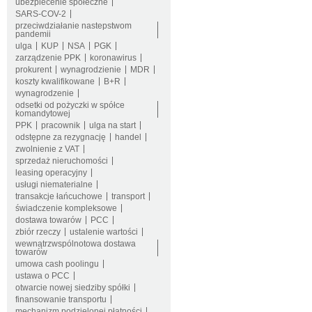
ubezpiecenie społeczne
SARS-COV-2
przeciwdziałanie nastepstwom
pandemii
ulga
KUP
NSA
PGK
zarządzenie PPK
koronawirus
prokurent
wynagrodzienie
MDR
koszty kwalifikowane
B+R
wynagrodzenie
odsetki od pożyczki w spółce
komandytowej
PPK
pracownik
ulga na start
odstępne za rezygnację
handel
zwolnienie z VAT
sprzedaż nieruchomości
leasing operacyjny
usługi niematerialne
transakcje łańcuchowe
transport
świadczenie kompleksowe
dostawa towarów
PCC
zbiór rzeczy
ustalenie wartości
wewnątrzwspólnotowa dostawa
towarów
umowa cash poolingu
ustawa o PCC
otwarcie nowej siedziby spółki
finansowanie transportu
mechanizm podzielonej płatności