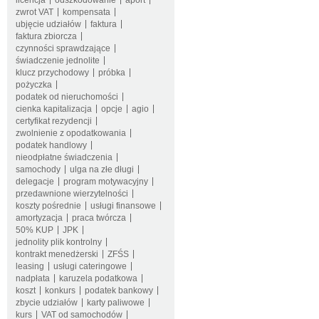
licencja
odszkodowanie
aport
zwrot VAT
kompensata
ubjęcie udziałów
faktura
faktura zbiorcza
czynności sprawdzające
świadczenie jednolite
klucz przychodowy
próbka
pożyczka
podatek od nieruchomości
cienka kapitalizacja
opcje
agio
certyfikat rezydencji
zwolnienie z opodatkowania
podatek handlowy
nieodpłatne świadczenia
samochody
ulga na złe długi
delegacje
program motywacyjny
przedawnione wierzytelności
koszty pośrednie
usługi finansowe
amortyzacja
praca twórcza
50% KUP
JPK
jednolity plik kontrolny
kontrakt menedżerski
ZFŚS
leasing
usługi cateringowe
nadpłata
karuzela podatkowa
koszt
konkurs
podatek bankowy
zbycie udziałów
karty paliwowe
kurs
VAT od samochodów