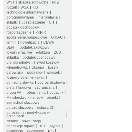
WNT
składka zdrowotna
NFZ
ryczałt
WSA
KIS
technologie informatyczne
oprogramowanie
interpretacja
składki
ubezpieczenie
CIT
podatek dochodowy
rozporządzenie
PKPiR
spółki nieruchomościowe
ORD-U
termin
nowelizacja
CEWA
SENT
podatek akcyzowy
towary wrażliwe
e-faktura
ZUS
składka
podatek dochodowy
ulgi dla młodych
zwrot kosztów
kilometrówka
Ukraina
koszty
darowizna
podatnicy
wniosek
Krajowy Sytem e-Faktur
obniżona stawka
podróż służbowa
dieta
krajowa
zagraniczna
grupa VAT
objaśnienia
podatnik
Ministerstwo Finansów
projekt
samochód służbowy
pojazd służbowy
ustawa CIT
uproszenia i modyfikacje w
przepisach
zmiany
nowelizacja
transakcje rajowe
RCL
myjnia
ewidencja
zwolnienie
KIS