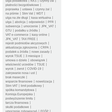
ulga podatkowa
KKS
czynny żal
płatności bezgotówkowe
poprawka
ustawa
czynny żal
na piśmie
Slim Vat
WDT
ulga na złe długi
kasa wirtualna
ulga
abolicja
odpowiedzi
PFR
subwencja
umorzenie
JPK_VAT
GTU
podatku u źródła
VAT e-commerce
kasy online
JPK_VAT
TAX FREE
rejestr podmiotów akcyzowych
aktualizacja zgłoszenia
CRPA
podatek u źródła
nowe zasady
wyrok TSUE
3 miesiące
umowa o dzieło
obowiązek
właściwość urzedów
TSUE
wyrok
zwrot
COVID-19
zakrywanie nosa i ust
brak maseczki
wsparcie finansowe
nowelizacja
Slim VAT
limit podatkowy
spółka komandytowa
Komisja Europejska
podwyższenie limitu
tarcza finansowa
skutki podatkowe
umorzenie zobowiązań
FGŚP