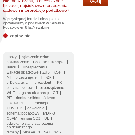
Nie masz czasu, a chcesz znac
biezace, najciekawsze orzeczenia
sadowe i interpretacje podatkowe?
W przystepnej formie i nieodplatnie
opowiadamy o podatkach w Serwisie
Podatkowym 8TaxNewsLine
zapisz sie
tranzyt
zgłoszenie celne
oświadczenie
Federacja Rosyjska
Bałoruś
ubezpieczenia
wakacje składkowe
ZUS
KSeF
MF
przesunięcie
IFT-2R
e-Deklaracja
nierezydent
TPR
ceny transferowe
rozporządzenie
WHT
ulga na ekspansję
CIT
PIT
danina solidarnościowa
ustawa PIT
interpelacja
COVID-19
odwołanie
schemat podatkowy
MDR-3
CBAM
emisja CO2
UE
odwołanie stanu zagrożenia
epidemicznego
terminy
Slim VAT 3
VAT
WIS