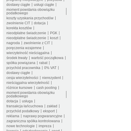
dostawy ciągłe
usługi ciągłe
moment powstania obowiązku
podatkowego
koszty uzyskania przychodów
zwolnienie CIT
dotacja
korekta kosztów
nieodpłatne świadczenie
PGK
nieodpłatne świadczenie
koszt
nagroda
zwolnienie z CIT
poręczenia wzajemne
wierzytelność nieściągalna
środek trwały
wartość początkowa
spółka powiązana
rabat
przychód pracownika
0% VAT
dostawy ciągłe
cesja wierzytelności
nierezydent
nieściągalna wierzytelność
różnice kursowe
cash pooling
moment powstania obowiązku
podatkowego
dotacja
usługa
transakcja łańcuchowa
zakład
przychód podatkowy
eksport
reklama
naprawy pogwarancyjne
zagraniczna spółka kontrolowana
nowe technologie
impreza