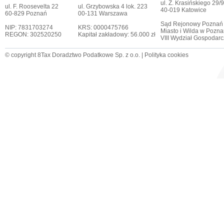
ul. Z. Krasińskiego 29/9
ul. F. Roosevelta 22
ul. Grzybowska 4 lok. 223
40-019 Katowice
60-829 Poznań
00-131 Warszawa
Sąd Rejonowy Poznań
NIP: 7831703274
KRS: 0000475766
Miasto i Wilda w Pozna
REGON: 302520250
Kapitał zakładowy: 56.000 zł
VIII Wydział Gospodar
© copyright 8Tax Doradztwo Podatkowe Sp. z o.o. |
Polityka cookies