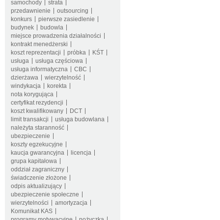
samochody
strata
przedawnienie
outsourcing
konkurs
pierwsze zasiedlenie
budynek
budowla
miejsce prowadzenia działalności
kontrakt menedżerski
koszt reprezentacji
próbka
KŚT
usługa
usługa częściowa
usługa informatyczna
CBC
dzierżawa
wierzytelność
windykacja
korekta
nota korygująca
certyfikat rezydencji
koszt kwalifikowany
DCT
limit transakcji
usługa budowlana
należyta staranność
ubezpieczenie
koszty egzekucyjne
kaucja gwarancyjna
licencja
grupa kapitałowa
oddział zagraniczny
świadczenie złożone
odpis aktualizujący
ubezpieczenie społeczne
wierzytelności
amortyzacja
Komunikat KAS
programy motywacyjne
pożyczka