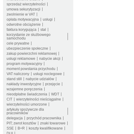
sprzedaż wierzytelności
umowa sekurytyzacji
zwolnienie w VAT
opłata motywacyjna
usługi
odwrotne obciążenie
faktura korygująca
stal
korzystanie ze służbowego
samochodu
cele prywatne
ubezpieczenie społeczne
zakup powierzchni reklamowej
usługi reklamowe
nabycie akcji
program motywacyjny
moment powstania przychodu
VAT naliczony
usługi noclegowe
stand still
nabycie udziałów
nakłady inwestycyjne
przejęcie
wzajemne poręczenia
nieodpłatne świadczenia
WDT
CIT
wierzytelności nieściągalne
wierzytelności umorzone
artykuły spożywcze dla
pracowników
delegacja
przychód pracownika
PIT; zwrot kosztów
znaki towarowe
SSE
B+R
koszty kwalifikowane
DUI