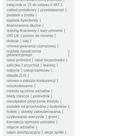
załącznik nr 15 do ustawy o VAT
zakład podatkowy
przedstawiciel
podatek u źródła
wypłata dywidendy
finansowanie dłużne
leasing finansowy
kary umowne
VAT-UE
pomoc de minimis
dotacje
olej
umowa gwarancji czynszowej
wypłata świadczenia
gwarancyjnego
rabat pośredni
rabat bezpośredni
zaliczka
przychód
leasing
nabycie
usługi bankowe
składki ZUS
umowa o zakazie konkurencji
odszkodowanie
metoda łączenia udziałów
bilety lotnicze
pośrednik
nieodpłatne poręczenie kredytu
podatek od przychodów z budynków
hotele
obiekty zakwaterowania
użytkowanie wieczyste
grunt
transakcja wymiany udziałów
objęcie udziałów
odpis amortyzacyjny
akcje spółki