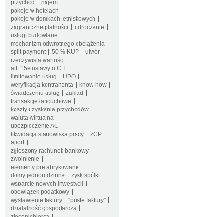
przychód
najem
pokoje w hotelach
pokoje w domkach letniskowych
zagraniczne płatności
odroczenie
usługi budowlane
mechanizm odwrotnego obciążenia
split payment
50 % KUP
utwór
rzeczywista wartość
art. 15e ustawy o CIT
limitowanie usług
UPO
weryfikacja kontrahenta
know-how
świadczeniu usług
zakład
transakcje łańcuchowe
koszty uzyskania przychodów
waluta wirtualna
ubezpieczenie AC
likwidacja stanowiska pracy
ZCP
aport
zgłoszony rachunek bankowy
zwolnienie
elementy prefabrykowane
domy jednorodzinne
zysk spółki
wsparcie nowych inwestycji
obowiązek podatkowy
wystawienie faktury
"puste faktury"
działalność gospodarcza
zleceniobiorca