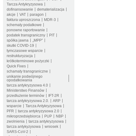
Tarcza Antykryzysowa
dofinansowanie
dematerializacja
akcje
VAT
paragon
faktura uproszczona
MDR-3
schematy podatkowe
ponowne raportowanie
podatek transgraniczny
PIT
spółka jawna
„MPP”
skutki COVID-19
tymczasowe wsparcie
restrukturyzacja
krótkoterminowe pożyczki
Quick Fixes
schamaty transgraniczne
unikanie podwójnego
opodatkowania
tarcza antykryzysowa 4.0
Ministerstwo Finansów
przedłużenie terminów
IFT-2R
tarcza antykryzysowa 2.0.
ARP
wsparcie
Tarcza Antykryzysowa
PFR
tarcza antykryzysowa 2.0
mikroprzedsiębiorca
PUP
NBP
zwolnienia
tarcza antykryzysowa
tarcza antykyzysowa
wniosek
SARS-CoV-2