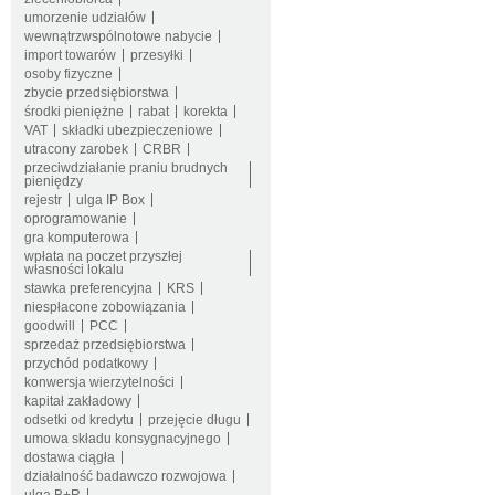
umorzenie udziałów
wewnątrzwspólnotowe nabycie
import towarów
przesyłki
osoby fizyczne
zbycie przedsiębiorstwa
środki pieniężne
rabat
korekta
VAT
składki ubezpieczeniowe
utracony zarobek
CRBR
przeciwdziałanie praniu brudnych
pieniędzy
rejestr
ulga IP Box
oprogramowanie
gra komputerowa
wpłata na poczet przyszłej
własności lokalu
stawka preferencyjna
KRS
niespłacone zobowiązania
goodwill
PCC
sprzedaż przedsiębiorstwa
przychód podatkowy
konwersja wierzytelności
kapitał zakładowy
odsetki od kredytu
przejęcie długu
umowa składu konsygnacyjnego
dostawa ciągła
działalność badawczo rozwojowa