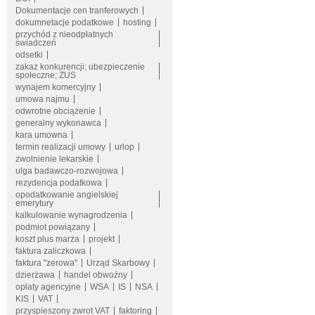
Dokumentacje cen tranferowych
dokumnetacje podatkowe
hosting
przychód z nieodpłatnych
świadczeń
odsetki
zakaz konkurencji; ubezpieczenie
społeczne; ZUS
wynajem komercyjny
umowa najmu
odwrotne obciążenie
generalny wykonawca
kara umowna
termin realizacji umowy
urlop
zwolnienie lekarskie
ulga badawczo-rozwojowa
rezydencja podatkowa
opodatkowanie angielskiej
emerytury
kalkulowanie wynagrodzenia
podmiot powiązany
koszt plus marża
projekt
faktura zaliczkowa
faktura "zerowa"
Urząd Skarbowy
dzierżawa
handel obwoźny
opłaty agencyjne
WSA
IS
NSA
KIS
VAT
przyspieszony zwrot VAT
faktoring