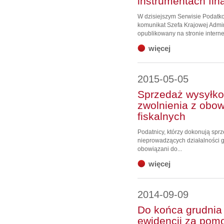
instrumentach fi
W dzisiejszym Serwisie Podat
komunikat Szefa Krajowej Admin
opublikowany na stronie interne
więcej
2015-05-05
Sprzedaż wysyłko
zwolnienia z obo
fiskalnych
Podatnicy, którzy dokonują spr
nieprowadzących działalności g
obowiązani do...
więcej
2014-09-09
Do końca grudnia
ewidencji za pomo