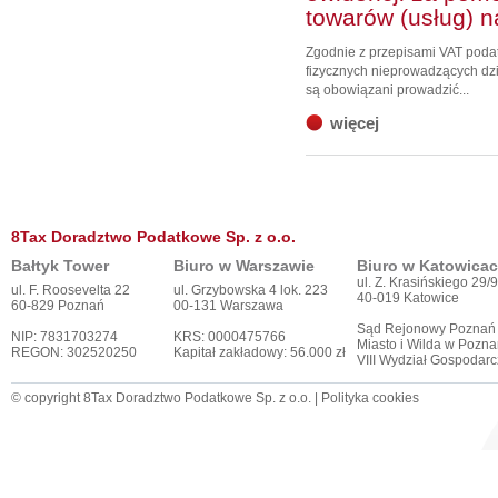
towarów (usług) 
Zgodnie z przepisami VAT poda
fizycznych nieprowadzących dzi
są obowiązani prowadzić...
więcej
8Tax Doradztwo Podatkowe Sp. z o.o.
Bałtyk Tower
Biuro w Warszawie
Biuro w Katowica
ul. Z. Krasińskiego 29/9
ul. F. Roosevelta 22
ul. Grzybowska 4 lok. 223
40-019 Katowice
60-829 Poznań
00-131 Warszawa
Sąd Rejonowy Poznań
NIP: 7831703274
KRS: 0000475766
Miasto i Wilda w Pozna
REGON: 302520250
Kapitał zakładowy: 56.000 zł
VIII Wydział Gospodar
© copyright 8Tax Doradztwo Podatkowe Sp. z o.o. |
Polityka cookies