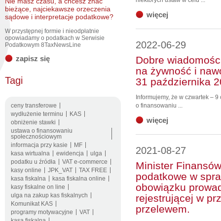
niektórych ustaw w celu ...
Nie masz czasu, a chcesz znać
bieżące, najciekawsze orzeczenia
więcej
sądowe i interpretacje podatkowe?
W przystępnej formie i nieodpłatnie
opowiadamy o podatkach w Serwisie
2022-06-29
Podatkowym 8TaxNewsLine
zapisz się
Dobre wiadomości
na żywność i naw
Tagi
31 października 2
Informujemy, że w czwartek – 9
ceny transferowe
o finansowaniu ...
wydłużenie terminu
KAS
więcej
obniżenie stawki
ustawa o finansowaniu
społecznościowym
informacja przy kasie
MF
2021-08-27
kasa wirtualna
ewidencja
ulga
podatku u źródła
VAT e-commerce
Minister Finansów
kasy online
JPK_VAT
TAX FREE
podatkowe w spraw
kasa fiskalna
kasa fiskalna online
obowiązku prowad
kasy fiskalne on line
ulga na zakup kas fiskalnych
rejestrującej w p
Komunikat KAS
przelewem.
programy motywacyjne
VAT
kasa fiskalna