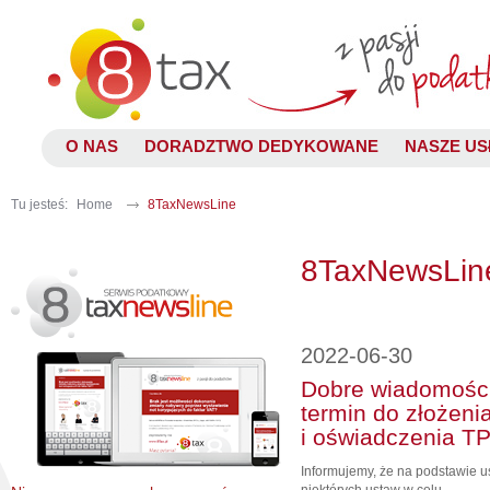
O NAS
DORADZTWO DEDYKOWANE
NASZE US
Tu jesteś:
Home
8TaxNewsLine
8TaxNewsLin
2022-06-30
Dobre wiadomości
termin do złożeni
i oświadczenia T
Informujemy, że na podstawie u