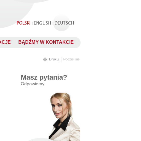
.
|
|
ACJE
BĄDŹMY W KONTAKCIE
.
Drukuj
Podziel sie
Masz pytania?
Odpowiemy