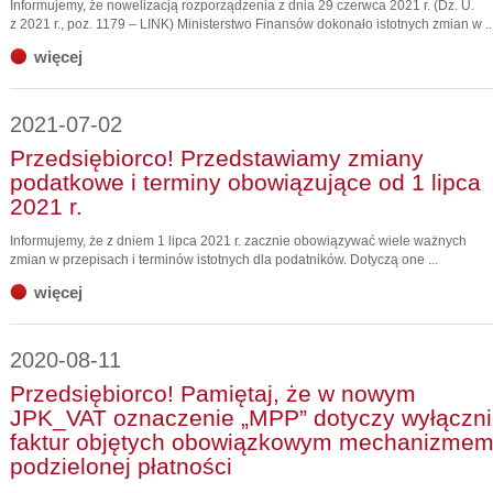
Informujemy, że nowelizacją rozporządzenia z dnia 29 czerwca 2021 r. (Dz. U.
z 2021 r., poz. 1179 – LINK) Ministerstwo Finansów dokonało istotnych zmian w ..
więcej
2021-07-02
Przedsiębiorco! Przedstawiamy zmiany
podatkowe i terminy obowiązujące od 1 lipca
2021 r.
Informujemy, że z dniem 1 lipca 2021 r. zacznie obowiązywać wiele ważnych
zmian w przepisach i terminów istotnych dla podatników. Dotyczą one ...
więcej
2020-08-11
Przedsiębiorco! Pamiętaj, że w nowym
JPK_VAT oznaczenie „MPP” dotyczy wyłączn
faktur objętych obowiązkowym mechanizme
podzielonej płatności