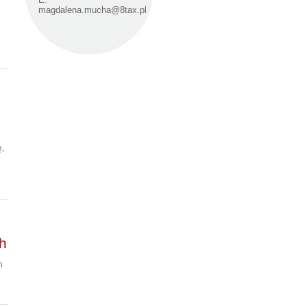
magdalena.mucha@8tax.pl
ę,
h
h