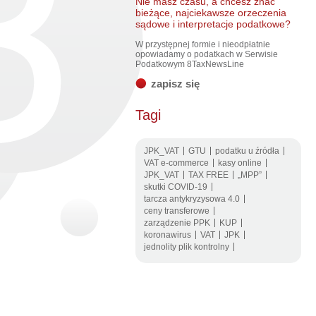
Nie masz czasu, a chcesz znać
bieżące, najciekawsze orzeczenia
sądowe i interpretacje podatkowe?
W przystępnej formie i nieodpłatnie
opowiadamy o podatkach w Serwisie
Podatkowym 8TaxNewsLine
zapisz się
Tagi
JPK_VAT
GTU
podatku u źródła
VAT e-commerce
kasy online
JPK_VAT
TAX FREE
„MPP”
skutki COVID-19
tarcza antykryzysowa 4.0
ceny transferowe
zarządzenie PPK
KUP
koronawirus
VAT
JPK
jednolity plik kontrolny