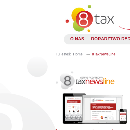
O NAS
DORADZTWO DE
Tu jesteś:
Home
8TaxNewsLine