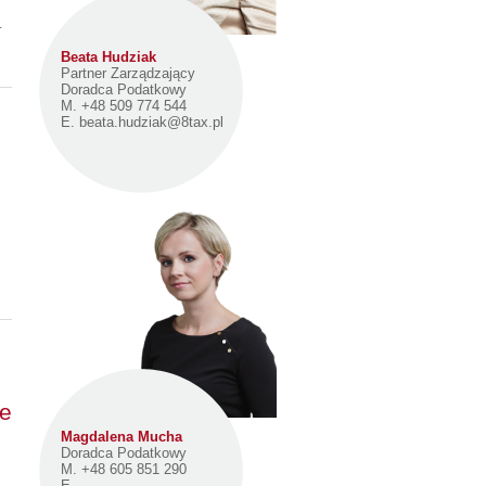
.
Beata Hudziak
Partner Zarządzający
Doradca Podatkowy
M. +48 509 774 544
E.
beata.hudziak@8tax.pl
ie
m
Magdalena Mucha
Doradca Podatkowy
M. +48 605 851 290
E.