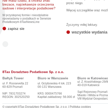
Nie masz czasu, a chcesz znac
przez niego.
biezace, najciekawsze orzeczenia
sadowe i interpretacje podatkowe?
Więcej szczegółów oraz moż
W przystepnej formie i nieodplatnie
opowiadamy o podatkach w Serwisie
Podatkowym 8TaxNewsLine
Życzymy miłej lektury.
zapisz sie
wszystkie wydania
8Tax Doradztwo Podatkowe Sp. z o.o.
Bałtyk Tower
Biuro w Warszawie
Biuro w Katowica
ul. Z. Krasińskiego 29/9
ul. F. Roosevelta 22
ul. Grzybowska 4 lok. 223
40-019 Katowice
60-829 Poznań
00-131 Warszawa
Sąd Rejonowy Poznań
NIP: 7831703274
KRS: 0000475766
Miasto i Wilda w Pozna
REGON: 302520250
Kapitał zakładowy: 56.000 zł
VIII Wydział Gospodar
© copyright 8Tax Doradztwo Podatkowe Sp. z o.o. |
Polityka cookies