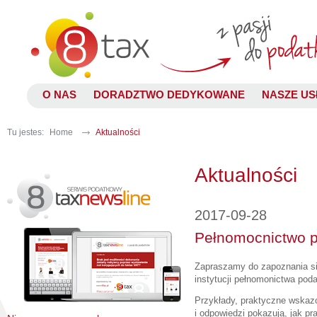
O NAS
DORADZTWO DEDYKOWANE
NASZE US
Tu jestes:
Home
Aktualności
Aktualności
2017-09-28
Pełnomocnictwo p
Zapraszamy do zapoznania si
instytucji pełnomonictwa po
Przykłady, praktyczne wskaz
i odpowiedzi pokazują, jak pr