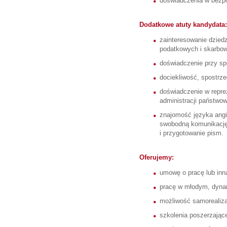
doświadczenia w bezpo
Dodatkowe atuty kandydata:
zainteresowanie dzied
podatkowych i skarbo
doświadczenie przy sp
dociekliwość, spostrz
doświadczenie w repre
administracji państwow
znajomość języka angie
swobodną komunikację
i przygotowanie pism.
Oferujemy:
umowę o pracę lub inn
pracę w młodym, dyna
możliwość samorealizac
szkolenia poszerzając