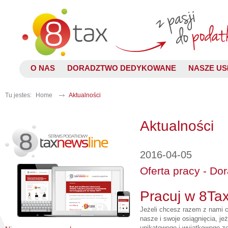
O NAS
DORADZTWO DEDYKOWANE
NASZE US
Tu jestes:
Home
Aktualności
Aktualności
2016-04-05
Oferta pracy - Do
Pracuj w 8Tax
Jeżeli chcesz razem z nami 
nasze i swoje osiągnięcia, je
unikatowego i wyjątkowego zes