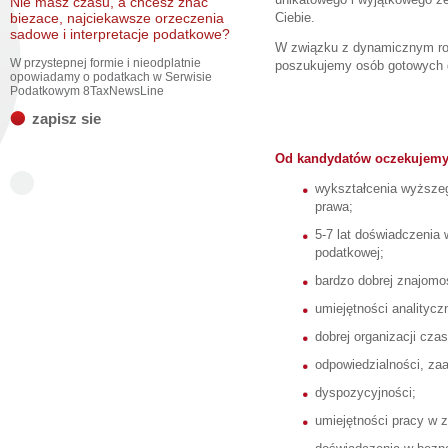
Nie masz czasu, a chcesz znac
biezace, najciekawsze orzeczenia
Ciebie.
sadowe i interpretacje podatkowe?
W związku z dynamicznym ro
W przystepnej formie i nieodplatnie
poszukujemy osób gotowych d
opowiadamy o podatkach w Serwisie
Podatkowym 8TaxNewsLine
zapisz sie
Od kandydatów oczekujemy
wykształcenia wyższeg
prawa;
5-7 lat doświadczenia 
podatkowej;
bardzo dobrej znajomośc
umiejętności analitycz
dobrej organizacji cza
odpowiedzialności, za
dyspozycyjności;
umiejętności pracy w z