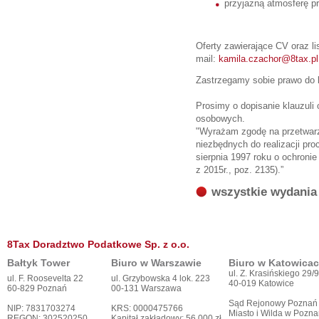
przyjazną atmosferę 
Oferty zawierające CV oraz l
mail:
kamila.czachor@8tax.p
Zastrzegamy sobie prawo do 
Prosimy o dopisanie klauzuli
osobowych.
"Wyrażam zgodę na przetwar
niezbędnych do realizacji pro
sierpnia 1997 roku o ochronie
z 2015r., poz. 2135).”
wszystkie wydania
8Tax Doradztwo Podatkowe Sp. z o.o.
Bałtyk Tower
Biuro w Warszawie
Biuro w Katowica
ul. Z. Krasińskiego 29/9
ul. F. Roosevelta 22
ul. Grzybowska 4 lok. 223
40-019 Katowice
60-829 Poznań
00-131 Warszawa
Sąd Rejonowy Poznań
NIP: 7831703274
KRS: 0000475766
Miasto i Wilda w Pozna
REGON: 302520250
Kapitał zakładowy: 56.000 zł