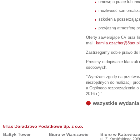
umowę o pracę lub inn
możliwość samorealizac
szkolenia poszerzając
przyjazną atmosferę 
Oferty zawierające CV oraz l
mail:
kamila.czachor@8tax.pl
Zastrzegamy sobie prawo do 
Prosimy o dopisanie klauzuli
osobowych.
"Wyrażam zgodę na przetwar
niezbędnych do realizacji proce
a Ogólnego rozporządzenia o
2016 r.).”
wszystkie wydania
8Tax Doradztwo Podatkowe Sp. z o.o.
Bałtyk Tower
Biuro w Warszawie
Biuro w Katowica
ul. Z. Krasińskiego 29/9