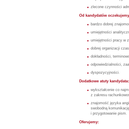
zlecone czynności admi
Od kandydatów oczekujemy
bardzo dobrej znajomośc
umiejętności analitycz
umiejętności pracy w z
dobrej organizacji cza
dokładności, terminowo
odpowiedzialności, za
dyspozycyjności.
Dodatkowe atuty kandydata:
wykształcenie co najmn
z zakresu rachunkowoś
znajomość języka angie
swobodną komunikację
i przygotowanie pism.
Oferujemy: