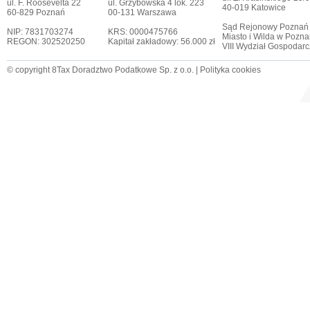
ul. F. Roosevelta 22
ul. Grzybowska 4 lok. 223
40-019 Katowice
60-829 Poznań
00-131 Warszawa
Sąd Rejonowy Poznań
NIP: 7831703274
KRS: 0000475766
Miasto i Wilda w Pozna
REGON: 302520250
Kapitał zakładowy: 56.000 zł
VIII Wydział Gospodar
© copyright 8Tax Doradztwo Podatkowe Sp. z o.o. |
Polityka cookies