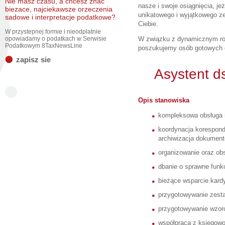
Nie masz czasu, a chcesz znac
nasze i swoje osiągnięcia, je
biezace, najciekawsze orzeczenia
unikatowego i wyjątkowego zes
sadowe i interpretacje podatkowe?
Ciebie.
W przystepnej formie i nieodplatnie
opowiadamy o podatkach w Serwisie
W związku z dynamicznym ro
Podatkowym 8TaxNewsLine
poszukujemy osób gotowych d
zapisz sie
Asystent d
Opis stanowiska
kompleksowa obsługa r
koordynacja korespond
archiwizacja dokument
organizowanie oraz ob
dbanie o sprawne funkc
bieżące wsparcie kard
przygotowywanie zesta
przygotowywanie wzorc
współpraca z księgowo