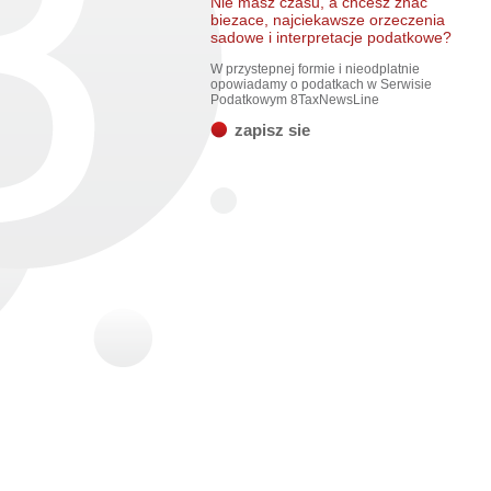
Nie masz czasu, a chcesz znac
biezace, najciekawsze orzeczenia
sadowe i interpretacje podatkowe?
W przystepnej formie i nieodplatnie
opowiadamy o podatkach w Serwisie
Podatkowym 8TaxNewsLine
zapisz sie