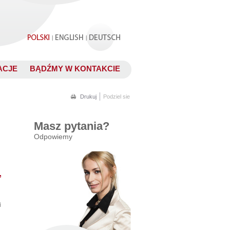
.
|
|
ACJE
BĄDŹMY W KONTAKCIE
.
Drukuj
Podziel sie
Masz pytania?
Odpowiemy
,
i