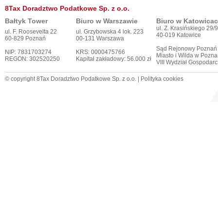
8Tax Doradztwo Podatkowe Sp. z o.o.
Bałtyk Tower
Biuro w Warszawie
Biuro w Katowica
ul. Z. Krasińskiego 29/9
ul. F. Roosevelta 22
ul. Grzybowska 4 lok. 223
40-019 Katowice
60-829 Poznań
00-131 Warszawa
Sąd Rejonowy Poznań
NIP: 7831703274
KRS: 0000475766
Miasto i Wilda w Pozna
REGON: 302520250
Kapitał zakładowy: 56.000 zł
VIII Wydział Gospodar
© copyright 8Tax Doradztwo Podatkowe Sp. z o.o. |
Polityka cookies