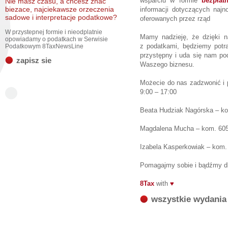
wsparciu w formie
bezpłat
Nie masz czasu, a chcesz znac
biezace, najciekawsze orzeczenia
informacji dotyczących na
sadowe i interpretacje podatkowe?
oferowanych przez rząd
W przystepnej formie i nieodplatnie
Mamy nadzieję, że dzięki n
opowiadamy o podatkach w Serwisie
z podatkami, będziemy potra
Podatkowym 8TaxNewsLine
przystępny i uda się nam po
zapisz sie
Waszego biznesu.
Możecie do nas zadzwonić i 
9:00 – 17:00
Beata Hudziak Nagórska – k
Magdalena Mucha – kom. 605
Izabela Kasperkowiak – kom.
Pomagajmy sobie i bądźmy dl
8Tax
with
♥
wszystkie wydania