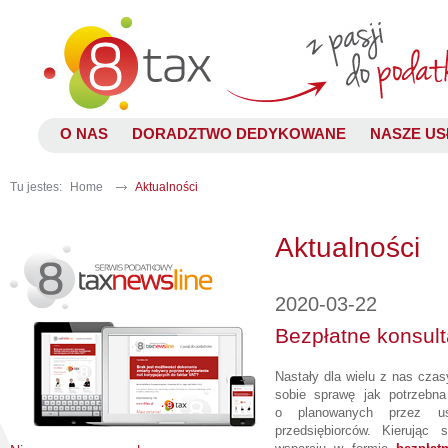
O NAS
DORADZTWO DEDYKOWANE
NASZE US
Tu jestes:
Home
Aktualności
Aktualności
2020-03-22
Bezpłatne konsult
Nastały dla wielu z nas cza
sobie sprawę jak potrzebna
o planowanych przez u
przedsiębiorców. Kierują