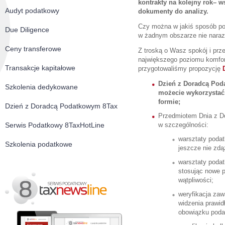
kontrakty na kolejny rok– w
Audyt podatkowy
dokumenty do analizy.
Czy można w jakiś sposób pog
Due Diligence
w żadnym obszarze nie naraz
Ceny transferowe
Z troską o Wasz spokój i pr
największego poziomu komfort
Transakcje kapitałowe
przygotowaliśmy propozycję
Dzień z Doradcą Pod
Szkolenia dedykowane
możecie wykorzystać
formie;
Dzień z Doradcą Podatkowym 8Tax
Przedmiotem Dnia z 
Serwis Podatkowy 8TaxHotLine
w szczególności:
warsztaty podat
Szkolenia podatkowe
jeszcze nie zdą
warsztaty podat
stosując nowe p
wątpliwości;
weryfikacja zaw
widzenia prawi
obowiązku podat