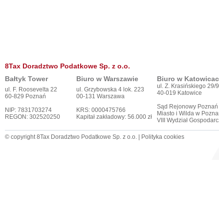
8Tax Doradztwo Podatkowe Sp. z o.o.
Bałtyk Tower
Biuro w Warszawie
Biuro w Katowica
ul. Z. Krasińskiego 29/9
ul. F. Roosevelta 22
ul. Grzybowska 4 lok. 223
40-019 Katowice
60-829 Poznań
00-131 Warszawa
Sąd Rejonowy Poznań
NIP: 7831703274
KRS: 0000475766
Miasto i Wilda w Pozna
REGON: 302520250
Kapitał zakładowy: 56.000 zł
VIII Wydział Gospodar
© copyright 8Tax Doradztwo Podatkowe Sp. z o.o. |
Polityka cookies