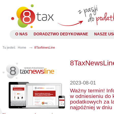
O NAS
DORADZTWO DEDYKOWANE
NASZE US
Tu jesteś:
Home
8TaxNewsLine
8TaxNewsLin
2023-08-01
Ważny termin! In
w odniesieniu do
podatkowych za la
najpóźniej w dniu 