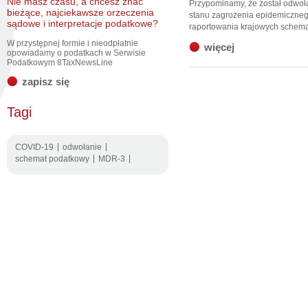
Nie masz czasu, a chcesz znać
Przypominamy, że został odwoł
bieżące, najciekawsze orzeczenia
stanu zagrożenia epidemiczneg
sądowe i interpretacje podatkowe?
raportowania krajowych schema
W przystępnej formie i nieodpłatnie
więcej
opowiadamy o podatkach w Serwisie
Podatkowym 8TaxNewsLine
zapisz się
Tagi
COVID-19
odwołanie
schemat podatkowy
MDR-3