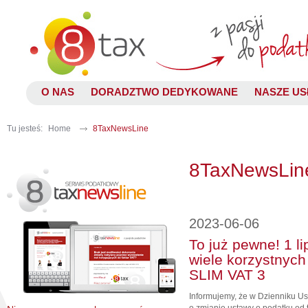
O NAS
DORADZTWO DEDYKOWANE
NASZE US
Tu jesteś:
Home
8TaxNewsLine
8TaxNewsLin
2023-06-06
To już pewne! 1 li
wiele korzystnych
SLIM VAT 3
Informujemy, że w Dzienniku Us