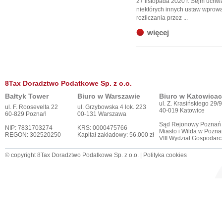
27 listopada 2020 r. Sejm uchwa
niektórych innych ustaw wprow
rozliczania przez ...
więcej
8Tax Doradztwo Podatkowe Sp. z o.o.
Bałtyk Tower
Biuro w Warszawie
Biuro w Katowica
ul. Z. Krasińskiego 29/9
ul. F. Roosevelta 22
ul. Grzybowska 4 lok. 223
40-019 Katowice
60-829 Poznań
00-131 Warszawa
Sąd Rejonowy Poznań
NIP: 7831703274
KRS: 0000475766
Miasto i Wilda w Pozna
REGON: 302520250
Kapitał zakładowy: 56.000 zł
VIII Wydział Gospodar
© copyright 8Tax Doradztwo Podatkowe Sp. z o.o. |
Polityka cookies