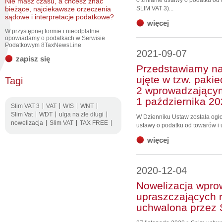
o zmianie ustawy o podatku od t
Nie masz czasu, a chcesz znać
bieżące, najciekawsze orzeczenia
SLIM VAT 3)...
sądowe i interpretacje podatkowe?
więcej
W przystępnej formie i nieodpłatnie
opowiadamy o podatkach w Serwisie
Podatkowym 8TaxNewsLine
2021-09-07
zapisz się
Przedstawiamy na
ujęte w tzw. paki
Tagi
2 wprowadzający
1 października 20
Slim VAT 3
VAT
WIS
WNT
Slim Vat
WDT
ulga na złe długi
W Dzienniku Ustaw została ogło
nowelizacja
Slim VAT
TAX FREE
ustawy o podatku od towarów i u
więcej
2020-12-04
Nowelizacja wpro
upraszczających r
uchwalona przez