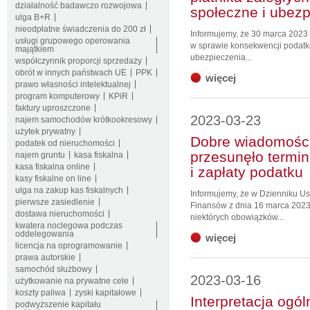
działalność badawczo rozwojowa
społeczne i ubez
ulga B+R
nieodpłatne świadczenia do 200 zł
Informujemy, że 30 marca 2023 r
usługi grupowego operowania
w sprawie konsekwencji podatko
majątkiem
ubezpieczenia...
współczynnik proporcji sprzedaży
obrót w innych państwach UE
PPK
więcej
prawo własności intelektualnej
program komputerowy
KPiR
faktury uproszczone
2023-03-23
najem samochodów krótkookresowy
użytek prywatny
Dobre wiadomości
podatek od nieruchomości
przesunęło termin
najem gruntu
kasa fiskalna
kasa fiskalna online
i zapłaty podatku
kasy fiskalne on line
ulga na zakup kas fiskalnych
Informujemy, że w Dzienniku U
pierwsze zasiedlenie
Finansów z dnia 16 marca 2023
dostawa nieruchomości
niektórych obowiązków...
kwatera noclegowa podczas
oddelegowania
więcej
licencja na oprogramowanie
prawa autorskie
samochód służbowy
2023-03-16
użytkowanie na prywatne cele
koszty paliwa
zyski kapitałowe
Interpretacja ogó
podwyższenie kapitału