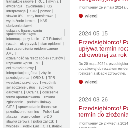
transakcje rajowe
RCL
myjnia
ewidencja
zwolnienie
KIS
Informujemy, że 9 maja 2024 r.
interpretacja
KUP
pomoc
więcej
stawka 0%
ceny transferowe
wydłużenie terminu
KAS
obniżenie stawki
ustawa o finansowaniu
2024-05-15
społecznościowym
informacja przy kasie
CIT Estoński
Przedsiębiorco! P
ryczałt
ukryty zysk
stan epidemii
upływa termin roc
stan uzagrożenia epidemicznego
AML
zdrowotnej za rok
działalność na rzecz spółek i trustów
uzyskanie wpisu
MF
Do 20 maja 2024 r. przedsiębio
cel mieszkaniowy
podatkową lub ryczałtem ewid
interpretacja ogólna
zbycie
rozliczenia składki zdrowotnej.
przedsiębiorca
ORD-U
TPR
więcej
wysokość przychodu
wspólnik
świadczenie usług
subkonto
darowizna
Ukraina
odliczenie
forma opodatkowania
zmiana
2024-03-26
zgłoszenie
podatek liniowy
CIT-8
sprawozdanie finansowe
Przedsiębiorco! P
przedłużenie terminu
Polski Ład
termin do złożenia
akcyza
prawo celne
e-DD
stawka zerowa
pobór zaliczki
Informujemy, że 2 kwietnia 2024
wniosek
Polski Ład
CIT Estoński