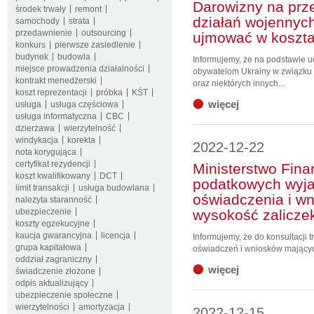
Darowizny na prz
środek trwały
remont
działań wojennyc
samochody
strata
przedawnienie
outsourcing
ujmować w koszta
konkurs
pierwsze zasiedlenie
budynek
budowla
Informujemy, że na podstawie 
miejsce prowadzenia działalności
obywatelom Ukrainy w związku z
kontrakt menedżerski
oraz niektórych innych...
koszt reprezentacji
próbka
KŚT
więcej
usługa
usługa częściowa
usługa informatyczna
CBC
dzierżawa
wierzytelność
windykacja
korekta
2022-12-22
nota korygująca
certyfikat rezydencji
Ministerstwo Fin
koszt kwalifikowany
DCT
podatkowych wyjaś
limit transakcji
usługa budowlana
oświadczenia i w
należyta staranność
ubezpieczenie
wysokość zalicze
koszty egzekucyjne
kaucja gwarancyjna
licencja
Informujemy, że do konsultacji 
grupa kapitałowa
oświadczeń i wniosków mającyc
oddział zagraniczny
więcej
świadczenie złożone
odpis aktualizujący
ubezpieczenie społeczne
wierzytelności
amortyzacja
2022-12-15