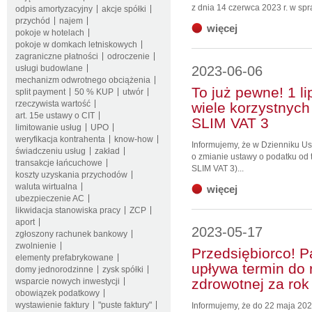
z dnia 14 czerwca 2023 r. w spra
odpis amortyzacyjny
akcje spółki
przychód
najem
więcej
pokoje w hotelach
pokoje w domkach letniskowych
zagraniczne płatności
odroczenie
usługi budowlane
2023-06-06
mechanizm odwrotnego obciążenia
To już pewne! 1 li
split payment
50 % KUP
utwór
rzeczywista wartość
wiele korzystnych
art. 15e ustawy o CIT
SLIM VAT 3
limitowanie usług
UPO
weryfikacja kontrahenta
know-how
Informujemy, że w Dzienniku Us
świadczeniu usług
zakład
o zmianie ustawy o podatku od t
transakcje łańcuchowe
SLIM VAT 3)...
koszty uzyskania przychodów
waluta wirtualna
więcej
ubezpieczenie AC
likwidacja stanowiska pracy
ZCP
aport
2023-05-17
zgłoszony rachunek bankowy
zwolnienie
Przedsiębiorco! P
elementy prefabrykowane
upływa termin do 
domy jednorodzinne
zysk spółki
zdrowotnej za rok
wsparcie nowych inwestycji
obowiązek podatkowy
wystawienie faktury
"puste faktury"
Informujemy, że do 22 maja 202