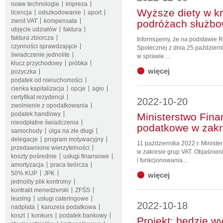
nowe technologie
impreza
Wyższe diety w kr
licencja
odszkodowanie
aport
zwrot VAT
kompensata
podróżach służb
ubjęcie udziałów
faktura
faktura zbiorcza
Informujemy, że na podstawie Ro
czynności sprawdzające
Społecznej z dnia 25 październ
świadczenie jednolite
w sprawie ...
klucz przychodowy
próbka
więcej
pożyczka
podatek od nieruchomości
cienka kapitalizacja
opcje
agio
certyfikat rezydencji
2022-10-20
zwolnienie z opodatkowania
podatek handlowy
Ministerstwo Fina
nieodpłatne świadczenia
podatkowe w zakr
samochody
ulga na złe długi
delegacje
program motywacyjny
11 października 2022 r. Minist
przedawnione wierzytelności
w zakresie grup VAT. Objaśnien
koszty pośrednie
usługi finansowe
i funkcjonowania...
amortyzacja
praca twórcza
50% KUP
JPK
więcej
jednolity plik kontrolny
kontrakt menedżerski
ZFŚS
leasing
usługi cateringowe
2022-10-18
nadpłata
karuzela podatkowa
koszt
konkurs
podatek bankowy
Projekt: będzie w