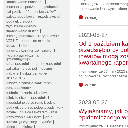
finansowanie transportu
stanu zagrożenia epidemiczneg
mechanizm podzielonej płatności
raportowania krajowych schema
załącznik nr 15 do ustawy o VAT
zakład podatkowy
przedstawiciel
więcej
podatek u źródła
wypłata dywidendy
finansowanie dłużne
2023-06-27
leasing finansowy
kary umowne
VAT-UE
pomoc de minimis
Od 1 października
dotacje
olej
przedsiębiorcy do
umowa gwarancji czynszowej
towarów mogą zos
wypłata świadczenia
gwarancyjnego
kwartalnego rap
rabat pośredni
rabat bezpośredni
zaliczka
przychód
leasing
Informujemy, że 16 maja 2023 
nabycie
usługi bankowe
opublikowane Rozporządzenie .
składki ZUS
umowa o zakazie konkurencji
więcej
odszkodowanie
metoda łączenia udziałów
bilety lotnicze
pośrednik
2023-06-26
nieodpłatne poręczenie kredytu
podatek od przychodów z budynków
Wyjaśniamy, jak 
hotele
obiekty zakwaterowania
epidemicznego wp
użytkowanie wieczyste
grunt
transakcja wymiany udziałów
Informujemy, że w Dzienniku U
objęcie udziałów