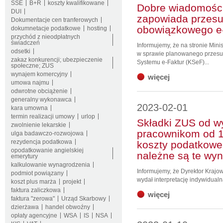
SSE
B+R
koszty kwalifikowane
Dobre wiadomości
DUI
zapowiada przesun
Dokumentacje cen tranferowych
obowiązkowego e-
dokumnetacje podatkowe
hosting
przychód z nieodpłatnych
świadczeń
Informujemy, że na stronie Mini
odsetki
w sprawie planowanego przesu
zakaz konkurencji; ubezpieczenie
Systemu e-Faktur (KSeF)...
społeczne; ZUS
wynajem komercyjny
więcej
umowa najmu
odwrotne obciążenie
generalny wykonawca
2023-02-01
kara umowna
termin realizacji umowy
urlop
Składki ZUS od w
zwolnienie lekarskie
pracownikom od 1 
ulga badawczo-rozwojowa
rezydencja podatkowa
koszty podatkowe 
opodatkowanie angielskiej
należne są te wy
emerytury
kalkulowanie wynagrodzenia
Informujemy, że Dyrektor Krajow
podmiot powiązany
wydał interpretację indywidualną
koszt plus marża
projekt
faktura zaliczkowa
więcej
faktura "zerowa"
Urząd Skarbowy
dzierżawa
handel obwoźny
opłaty agencyjne
WSA
IS
NSA