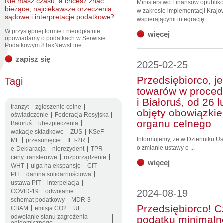
Nie masz czasu, a chcesz znać
Ministerstwo Finansów opublik
bieżące, najciekawsze orzeczenia
w zakresie implementacji Kraj
sądowe i interpretacje podatkowe?
wspierającymi integrację
W przystępnej formie i nieodpłatnie
więcej
opowiadamy o podatkach w Serwisie
Podatkowym 8TaxNewsLine
zapisz się
2025-02-25
Przedsiębiorco, j
Tagi
towarów w procedu
i Białoruś, od 26 
tranzyt
zgłoszenie celne
objęty obowiązki
oświadczenie
Federacja Rosyjska
organu celnego
Bałoruś
ubezpieczenia
wakacje składkowe
ZUS
KSeF
Informujemy, że w Dzienniku Us
MF
przesunięcie
IFT-2R
o zmianie ustawy o ...
e-Deklaracja
nierezydent
TPR
ceny transferowe
rozporządzenie
więcej
WHT
ulga na ekspansję
CIT
PIT
danina solidarnościowa
ustawa PIT
interpelacja
COVID-19
odwołanie
2024-08-19
schemat podatkowy
MDR-3
Przedsiębiorco! C
CBAM
emisja CO2
UE
odwołanie stanu zagrożenia
podatku minimaln
epidemicznego