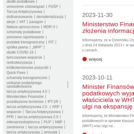
skutki podatkowe
umorzenie zobowiązań
FGŚP
Tarcza Antykryzysowa
2023-11-30
dofinansowanie
dematerializacja
akcje
VAT
paragon
Ministerstwo Fina
faktura uproszczona
MDR-3
złożenia informac
schematy podatkowe
ponowne raportowanie
Informujemy, że w Dzienniku U
podatek transgraniczny
PIT
z dnia 24 listopada 2023 r. w s
spółka jawna
„MPP”
o cenach...
skutki COVID-19
tymczasowe wsparcie
więcej
restrukturyzacja
krótkoterminowe pożyczki
Quick Fixes
2023-10-11
schamaty transgraniczne
unikanie podwójnego
Minister Finansów
opodatkowania
tarcza antykryzysowa 4.0
podatkowych wyja
Ministerstwo Finansów
właściciela w WH
przedłużenie terminów
IFT-2R
ulgi na ekspansję
tarcza antykryzysowa 2.0.
ARP
wsparcie
Tarcza Antykryzysowa
Informujemy, że Ministerstwo F
PFR
tarcza antykryzysowa 2.0
podatkowych w sprawie klauzuli
mikroprzedsiębiorca
PUP
NBP
(WHT) oraz ulgi na...
zwolnienia
tarcza antykryzysowa
tarcza antykyzysowa
wniosek