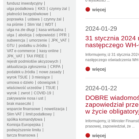
o wysokości ...
fundusz inwestycyjny
ulga podatkowa
KKS
czynny żal
więcej
płatności bezgotówkowe
poprawka
ustawa
czynny żal
na piśmie
Slim Vat
WDT
2024-01-29
ulga na złe długi
kasa wirtualna
ulga
abolicja
odpowiedzi
PFR
31 stycznia 2024 
subwencja
umorzenie
JPK_VAT
następczego WH-
GTU
podatku u źródła
VAT e-commerce
kasy online
Informujemy, iż 31 stycznia 2024
JPK_VAT
TAX FREE
następczego oświadczenia WH
rejestr podmiotów akcyzowych
aktualizacja zgłoszenia
CRPA
więcej
podatek u źródła
nowe zasady
wyrok TSUE
3 miesiące
umowa o dzieło
obowiązek
2024-01-22
właściwość urzedów
TSUE
wyrok
zwrot
COVID-19
DOBRE wiadomośc
zakrywanie nosa i ust
zapowiedział prze
brak maseczki
wsparcie finansowe
nowelizacja
w życie obligator
Slim VAT
limit podatkowy
spółka komandytowa
Informujemy, iż Minister Finans
Komisja Europejska
prasowej, zapowiedział, że ...
podwyższenie limitu
więcej
tarcza finansowa