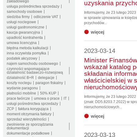
zakładowego
uzyskania przyc
usługa pośrednictwa sprzedaży
samochody osobowe
Informujemy, że 23 lutego 2023 
siedziba firmy
odliczenie VAT
w sprawie ujmowania w księdz
usługi noclegowe
przychodów...
usługi gastronomiczne
więcej
kaucja gwarancyjna
upadłość kontrahenta
umowa licencyjna
błędna metoda kalkulacji
2023-03-14
inna oczywista pomyłka
podatek akcyzowy
Minister Finansów 
najem samochodu osobowego
wskazał katalog 
czynności wspomagające
składania informac
działalność badawczo-rozwojową
działalność B+R
delegacje
właścicielskiej w 
koszty noclegu
paragon fiskalny
nieruchomościow
wydanie paragonu
płatności mobilne
50% KUP
Informujemy, że 23 lutego 2022 
prace twórcze
umowa o prace
IT
(znak: DD5.8203.7.2022) w spr
usługi pośrednictwa sprzedaży
nieruchomościowych...
ZCP
faktura korygująca
moment otrzymania faktury
więcej
sprzedaż wierzytelności
zwolnienie ze sporządzania
dokumentacji
dokumentacje podatkowe
2023-03-13