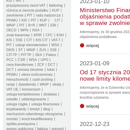
2023-01-10
KIS
VAT
przyspieszony zwrot VAT
faktoring
Ministerstwo Fin
różnica w zwrocie podatku
KUP
objaśnienia podat
zwolnienie z PIT
rada nadzorcza
PKWiU
KIS
PIT
KUP
CIT
w sprawie zwolnie
WNiP
PIT
B+R
WNT
EBI
OECD
WPN
NSA
Informujemy, że 30 grudnia 202
znak towarowy
KPiR
CFC
KSH
objaśnienia podatkowe...
KIS
SSE
CIT
KIS CIT
VAT-7
PIT
usługi niematerialen
WSA
więcej
DKIS
ŚT
WNiP
ZUS
SSE
CIT-TP
PIT-TP
SKA
Fiskus
PCC
CSR
WSA
UPO
2023-01-09
ceny transferowe
ZCP
DCT
DCT
umowa zlecenie
lokal
Od 17 stycznia 2
PKWiU
okres rozliczeniowy
nowe limity kilom
nieruchomość
cash pooling
cesja
dywidenda
WNiP
strata
Informujemy, że w Dzienniku U
VAT UE
konsorcjum
rozporządzenie w sprawie waru
usługa kompleksowa
dostawa
kosztów używania...
odsetki
oddelegowanie
usługa ciągła
usługa finansowa
więcej
kryptowaluty
kredyt
dług
mechanizm odwrotnego obciążenia
montaż
koszt kwalifikowany
2022-12-23
spółka powiązana
pomoc publiczna
faktura
prezent