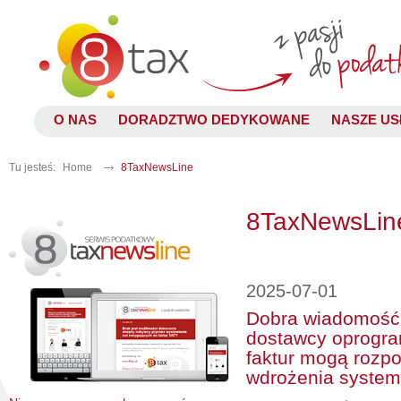
O NAS
DORADZTWO DEDYKOWANE
NASZE US
Tu jesteś:
Home
8TaxNewsLine
8TaxNewsLin
2025-07-01
Dobra wiadomość 
dostawcy oprogra
faktur mogą rozp
wdrożenia system