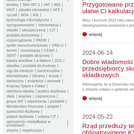
Przygotowane prz
terminy
Slim VAT 3
VAT
WIS
ułatwi Ci kalkula
WNT
składka zdrowotna
NFZ
ryczałt
WSA
KIS
technologie informatyczne
Wraz z końcem 2023 roku zakoń
oprogramowanie
interpretacja
obowiązywania przepisów o pod
składki
ubezpieczenie
CIT
więcej
podatek dochodowy
rozporządzenie
PKPiR
spółki nieruchomościowe
ORD-U
termin
nowelizacja
CEWA
2024-06-14
SENT
podatek akcyzowy
Dobre wiadomości
towary wrażliwe
e-faktura
ZUS
składka
podatek dochodowy
przedsiębiorcy sk
ulgi dla młodych
zwrot kosztów
składkowych
kilometrówka
Ukraina
koszty
darowizna
podatnicy
wniosek
Informujemy, że w Dzienniku Us
Krajowy Sytem e-Faktur
o zmianie ustawy o systemie ub
obniżona stawka
podróż służbowa
dieta
krajowa
zagraniczna
więcej
grupa VAT
objaśnienia
podatnik
Ministerstwo Finansów
projekt
samochód służbowy
2024-05-22
pojazd służbowy
ustawa CIT
uproszenia i modyfikacje w
Rząd przedłuży t
przepisach
zmiany
nowelizacja
obligatoryjnego 