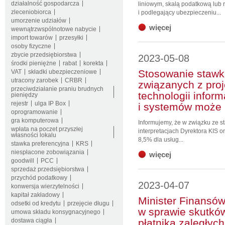
działalność gospodarcza
liniowym, skalą podatkową lub
zleceniobiorca
i podlegający ubezpieczeniu...
umorzenie udziałów
więcej
wewnątrzwspólnotowe nabycie
import towarów
przesyłki
osoby fizyczne
zbycie przedsiębiorstwa
2023-05-08
środki pieniężne
rabat
korekta
Stosowanie stawki
VAT
składki ubezpieczeniowe
utracony zarobek
CRBR
związanych z pro
przeciwdziałanie praniu brudnych
technologii inform
pieniędzy
rejestr
ulga IP Box
i systemów może
oprogramowanie
gra komputerowa
Informujemy, że w związku ze 
wpłata na poczet przyszłej
interpretacjach Dyrektora KIS 
własności lokalu
8,5% dla usług...
stawka preferencyjna
KRS
niespłacone zobowiązania
więcej
goodwill
PCC
sprzedaż przedsiębiorstwa
przychód podatkowy
2023-04-07
konwersja wierzytelności
kapitał zakładowy
Minister Finansów
odsetki od kredytu
przejęcie długu
w sprawie skutkó
umowa składu konsygnacyjnego
dostawa ciągła
płatnika zaległyc