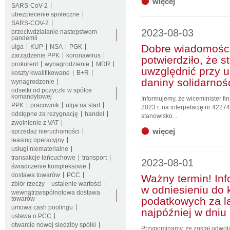
więcej
SARS-CoV-2
ubezpiecenie społeczne
SARS-COV-2
2023-08-03
przeciwdziałanie nastepstwom
pandemii
Dobre wiadomości
ulga
KUP
NSA
PGK
zarządzenie PPK
koronawirus
potwierdziło, że s
prokurent
wynagrodzienie
MDR
uwzględnić przy u
koszty kwalifikowane
B+R
daniny solidarnoś
wynagrodzenie
odsetki od pożyczki w spółce
komandytowej
Informujemy, że wiceminister fi
PPK
pracownik
ulga na start
2023 r. na interpelację nr 4227
odstępne za rezygnację
handel
stanowisko...
zwolnienie z VAT
więcej
sprzedaż nieruchomości
leasing operacyjny
usługi niematerialne
transakcje łańcuchowe
transport
2023-08-01
świadczenie kompleksowe
dostawa towarów
PCC
Ważny termin! In
zbiór rzeczy
ustalenie wartości
w odniesieniu do
wewnątrzwspólnotowa dostawa
towarów
podatkowych za la
umowa cash poolingu
najpóźniej w dniu 
ustawa o PCC
otwarcie nowej siedziby spółki
Przypominamy, że został odwoł