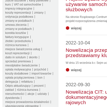
zbycie udziałów
karty paliwowe
używanie samoch
kurs
VAT od samochodów
służbowych
imprezy integracyjne
koszty reprezentacji
zmiany
ordynacja podatkowa
Na stronie Rządowego Centrum L
zmiany w podatkach
projekt rozporządzenia zmienia
umowa zlecenia
więcej
zmiany w podatkach
korekta kosztów
faktury korygujące
żłobki i przedszkola
2022-10-04
różnica kursowa
Nowelizacja prze
miejsce świadczenia usług
koszt reprezentacji
przedstawiamy kl
datio in solutum
skonto
sprzedaż premiowa
W dniu 15 września b.r. Sejm uc
nieodpłatne świadczenie
opłata motywacyjna
przychód
więcej
koszty dodatkowe
import towarów
opłata przyłączeniowa
bon
delegacja
refaktura
2022-09-30
Odpis aktualizujący
prezent
zakład
różnica kursowa
Nowelizacja CIT: 
nieruchomości
akcje
udziały
dokumentacyjnego 
dywidenda
rajowych
miejsce prowadzenia działalności
ubezpieczenie zdrowotne