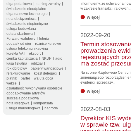
Informujemy, że uchwalona nowe
ulga podatkowa
leasing zwrotny
w zakresie transakcji rajowych..
świadczenie nieodpłatne
ulga na nowe technologie
więcej
nota obciążeniowa
świadczenie niepieniężne
usługa budowlana
opłata skarbowa
2022-09-20
Forward walutowy
loteria
Termin stosowani
podatek od gier
różnice kursowe
usługa telekomunikacyjna
prowadzenia ewid
korekta VAT
eksport
rejestrujących p
cienka kapitalizacja
NKUP
agio
ma zostać przesu
kasa fiskalna
oddział
rok obrotowy
papiery wartościowe
Na stronie Rządowego Centrum L
refakturowanie
koszt delegacji
zmieniającego rozporządzenie 
płatnik
barter
waluta obca
ewidencji sprzedaży...
weksel
działalność wykonywana osobiście
więcej
opodatkowanie artystów
sukcesja podatkowa
nota księgowa
kompensata
2022-08-03
usługa marketingowa
nagroda
Dyrektor KIS wyda
w sprawie tzw. ulg
wyraził stanowisk