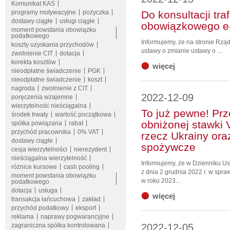
Komunikat KAS
programy motywacyjne
pożyczka
Do konsultacji tra
dostawy ciągłe
usługi ciągłe
obowiązkowego e-
moment powstania obowiązku
podatkowego
Informujemy, że na stronie Rzą
koszty uzyskania przychodów
ustawy o zmianie ustawy o ...
zwolnienie CIT
dotacja
korekta kosztów
więcej
nieodpłatne świadczenie
PGK
nieodpłatne świadczenie
koszt
nagroda
zwolnienie z CIT
2022-12-09
poręczenia wzajemne
wierzytelność nieściągalna
To już pewne! Pr
środek trwały
wartość początkowa
obniżonej stawki 
spółka powiązana
rabat
przychód pracownika
0% VAT
rzecz Ukrainy or
dostawy ciągłe
spożywcze
cesja wierzytelności
nierezydent
nieściągalna wierzytelność
Informujemy, że w Dzienniku U
różnice kursowe
cash pooling
z dnia 2 grudnia 2022 r. w spr
moment powstania obowiązku
w roku 2023...
podatkowego
dotacja
usługa
więcej
transakcja łańcuchowa
zakład
przychód podatkowy
eksport
reklama
naprawy pogwarancyjne
zagraniczna spółka kontrolowana
2022-12-05