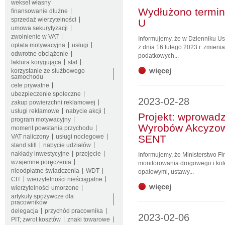
weksel własny
Wydłużono termin 
finansowanie dłużne
sprzedaż wierzytelności
U
umowa sekurytyzacji
zwolnienie w VAT
Informujemy, że w Dzienniku U
opłata motywacyjna
usługi
z dnia 16 lutego 2023 r. zmieni
odwrotne obciążenie
podatkowych...
faktura korygująca
stal
więcej
korzystanie ze służbowego
samochodu
cele prywatne
ubezpieczenie społeczne
2023-02-28
zakup powierzchni reklamowej
usługi reklamowe
nabycie akcji
Projekt: wprowadz
program motywacyjny
Wyrobów Akcyzow
moment powstania przychodu
VAT naliczony
usługi noclegowe
SENT
stand still
nabycie udziałów
nakłady inwestycyjne
przejęcie
Informujemy, że Ministerstwo F
wzajemne poręczenia
monitorowania drogowego i kol
nieodpłatne świadczenia
WDT
opałowymi, ustawy...
CIT
wierzytelności nieściągalne
więcej
wierzytelności umorzone
artykuły spożywcze dla
pracowników
delegacja
przychód pracownika
2023-02-06
PIT; zwrot kosztów
znaki towarowe